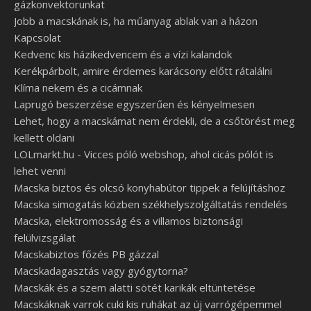
gázkonvektorunkat
Jobb a macskának is, ha műanyag ablak van a házon
Kapcsolat
Kedvenc kis házikedvencem és a vízi kalandok
Kerékpárbolt, amire érdemes karácsony előtt rátalálni
Klíma nekem és a cicámnak
Laprugó beszerzése egyszerűen és kényelmesen
Lehet, hogy a macskámat nem érdekli, de a csőtörést meg
kellett oldani
LOLmarkt.hu - Vicces póló webshop, ahol cicás pólót is
lehet venni
Macska biztos és olcsó konyhabútor tippek a felújításhoz
Macska simogatás közben székhelyszolgáltatás rendelés
Macska, elektromosság és a villamos biztonsági
felülvizsgálat
Macskabiztos főzés PB gázzal
Macskadagasztás vagy gyógytorna?
Macskák és a szem alatti sötét karikák eltüntetése
Macskáknak varrok cuki kis ruhákat az új varrógépemmel