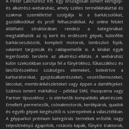
A Péter Láncfűrész Kft. egy országosan ismert kertigép-
és alkatrész-webáruház, amely széles termékkínálattal és
szakmai szemlélettel szolgálja ki a barkácsolókat,
gazdálkodókat és profi felhasználókat. Az online felület
átlátható struktúrában rendezi a kategóriákat:
megtalálhatók az új kerti és erdészeti gépek, különféle
barkácseszközök, komplett motorok, lombszívó fújók,
valamint targoncák és raklapemelők is. A kínálat egyik
legerősebb területe az alkatrész-ellátás. A webáruház
külön szekciókban sorolja fel a fűnyírókhoz, fűkaszákhoz és
láncfűrészekhez szükséges elemeket, beleértve a
karburátorokat, gyújtásalkatrészeket, vezetőlemezeket,
láncokat, membránkészleteket vagy éppen a damilfejeket.
Számos ismert márkához – például Stihl, Husqvarna vagy
Partner típusokhoz – is elérhetők kompatibilis alkatrészek.
Emellett permetezők, csónakmotorok, kerékpárok, quadok
és egyéb gépek kiegészítői is szerepelnek a választékban.
A gépparkot prémium kategóriás termékek erősítik: nagy
teljesítményű ágaprítók, rotációs kapák, fűnyíró traktorok,