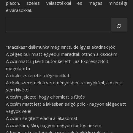
piacon, széles választékkal és magas minőségi
elvárásokkal.
"Macskás" diákmunka még nincs, de így is akadnak jók
A céges buli miatt egyedül maradtak otthon a kiscicáim
A cica miatt új kerti bútor kellett - az ExpresszBolt
megoldotta
A cicák is szeretik a légkondikat
A cicák szeretnek a veteményesben szunyókálni, a miénk
sem kivétel
A cicám jelezte, hogy elromlott a fűtés
A cicám miatt lett a lakásban salgó polc - nagyon elégedett
vagyok vele!
A cicám segített eladni a lakásomat
A cicuskám, Mici, nagyon-nagyon fontos nekem
A fogászati szoftverek a macskák fogkő kezeléseit is