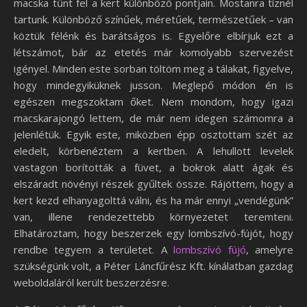
macska tűnt fel a kert különböző pontjain. Mostanra tíznél
tartunk. Különböző színűek, méretűek, természetűek – van
köztük félénk és barátságos is. Egyelőre elbírjuk ezt a
létszámot, bár az etetés már komolyabb szervezést
igényel. Minden este sorban töltöm meg a tálakat, figyelve,
hogy mindegyiküknek jusson. Meglepő módon én is
egészen megszoktam őket. Nem mondom, hogy igazi
macskarajongó lettem, de már nem idegen számomra a
jelenlétük. Egyik este, miközben épp osztottam szét az
eledelt, körbenéztem a kertben. A lehullott levelek
vastagon borították a füvet, a bokrok alatt ágak és
elszáradt növényi részek gyűltek össze. Rájöttem, hogy a
kert kezd elhanyagolttá válni, és ha már ennyi „vendégünk”
van, illene rendezettebb környezetet teremteni.
Elhatároztam, hogy beszerzek egy lombszívó-fújót, hogy
rendbe tegyem a területet. A
lombszívó fújó
, amelyre
szükségünk volt, a Péter Láncfűrész Kft. kínálatban gazdag
weboldaláról került beszerzésre.