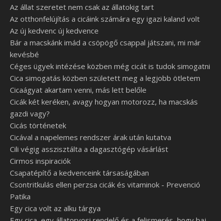
Az állat szeretet nem csak az állatokig tart
Az otthonfelújítás a cicáink számára egy igazi kaland volt
Az új kedvenc új kedvence
Bár a macskánk imád a csöpögő csappal játszani, mi már
kevésbé
Céges ügyek intézése közben még cicát is tudok simogatni
Cica simogatás közben született meg a legjobb ötletem
Cicaágyat akartam venni, más lett belőle
Cicák két keréken, avagy hogyan motorozz, ha macskás
gazdi vagy?
Cicás történetek
Cicával a napelemes rendszer árak után kutatva
Cili végig asszisztálta a dagasztógép vásárlást
Cirmos inspiraciók
Csapatépítő a kedvenceink társaságában
Csontritkulás ellen perzsa cicák és vitaminok - Prevenció
Patika
Egy cica volt az alku tárgya
Egy cica, egy állatorvosi rendelő és a felismerés, hogy baj