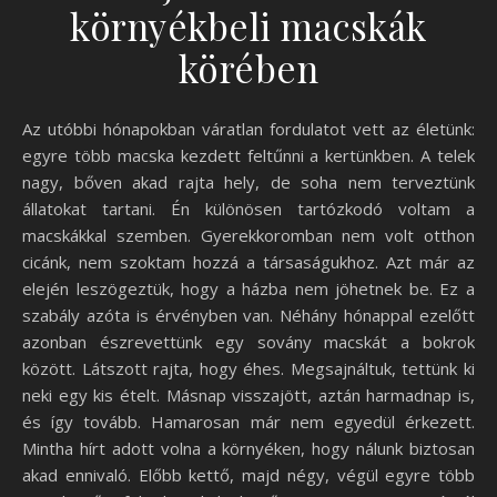
környékbeli macskák
körében
Az utóbbi hónapokban váratlan fordulatot vett az életünk:
egyre több macska kezdett feltűnni a kertünkben. A telek
nagy, bőven akad rajta hely, de soha nem terveztünk
állatokat tartani. Én különösen tartózkodó voltam a
macskákkal szemben. Gyerekkoromban nem volt otthon
cicánk, nem szoktam hozzá a társaságukhoz. Azt már az
elején leszögeztük, hogy a házba nem jöhetnek be. Ez a
szabály azóta is érvényben van. Néhány hónappal ezelőtt
azonban észrevettünk egy sovány macskát a bokrok
között. Látszott rajta, hogy éhes. Megsajnáltuk, tettünk ki
neki egy kis ételt. Másnap visszajött, aztán harmadnap is,
és így tovább. Hamarosan már nem egyedül érkezett.
Mintha hírt adott volna a környéken, hogy nálunk biztosan
akad ennivaló. Előbb kettő, majd négy, végül egyre több