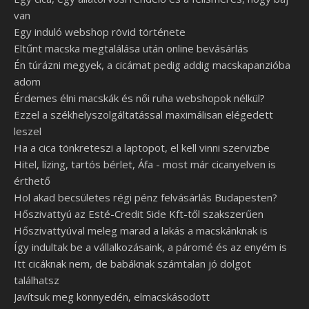
van
Egy induló webshop rövid története
Eltűnt macska megtalálása után online bevásárlás
Én túrázni megyek, a cicámat pedig addig macskapanzióba
adom
Érdemes élni macskák és női ruha webshopok nélkül?
Ezzel a székhelyszolgáltatással maximálisan elégedett
leszel
Ha a cica tönkreteszi a laptopot, el kell vinni szervizbe
Hitel, lízing, tartós bérlet, Áfa - most már cicanyelven is
érthető
Hol akad becsületes régi pénz felvásárlás Budapesten?
Hőszivattyú az Esté-Credit Side Kft-től szakszerűen
Hőszivattyúval meleg marad a lakás a macskánknak is
Így indultak be a vállalkozásaink, a páromé és az enyém is
Itt cicáknak nem, de babáknak számtalan jó dolgot
találhatsz
Javítsuk meg könnyedén, elmacskásodott