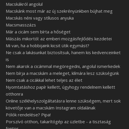
Macskákról angolul
Macskánk most már az új szekrényünkben bújhat meg
Macskás néni vagy stílusos anyuka
Macsmasszázs
Már a cicám sem bírta a hőséget
Mászás mikortól: az emberi mozgásfejlődés kezdetei
Mi van, ha a hobbijaink kicsit ütik egymást?
Ne csak a lakásunkat biztosítsuk, hanem kis kedvenceinket
is
Nem akarok a cicámmal megöregedni, angolul ismerkedek
Nem bírja a macskám a meleget, klímára lesz szükségünk
Nem csak a cicákkal lehet teljes az élet
Nyomtatáshoz papír kellett, úgyhogy rendelnem kellett
otthonra
Online székhelyszolgáltatásra lenne szükségem, mert sok
követője van a macskám Instagram oldalának
Pólók rendelése? Pipa!
Porszívó otthon, takarítógép az üzletbe - a tisztaság
fontos