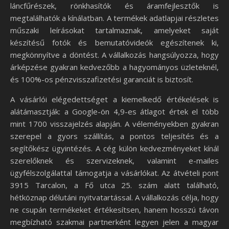
láncfűrészek, rönkhasítók és áramfejlesztők is
megtalálhatók a kínálatban. A termékek adatlapjai részletes
műszaki leírásokat tartalmaznak, amelyeket saját
készítésű fotók és bemutatóvideók egészítenek ki,
megkönnyítve a döntést. A vállalkozás hangsúlyozza, hogy
árképzése gyakran kedvezőbb a hagyományos üzleteknél,
és 100%-os pénzvisszafizetési garanciát is biztosít.
A vásárlói elégedettséget a kiemelkedő értékelések is
alátámasztják: a Google-ön 4,9-es átlagot értek el több
mint 1700 visszajelzés alapján. A véleményekben gyakran
szerepel a gyors szállítás, a pontos teljesítés és a
segítőkész ügyintézés. A cég külön kedvezményeket kínál
szerelőknek és szervizeknek, valamint e-mailes
ügyfélszolgálattal támogatja a vásárlókat. Az átvételi pont
3915 Tarcalon, a Fő utca 25. szám alatt található,
hétköznap délutáni nyitvatartással. A vállalkozás célja, hogy
ne csupán termékeket értékesítsen, hanem hosszú távon
megbízható szakmai partnerként legyen jelen a magyar