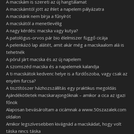
A macskám is szereti az új hangtálamat
A macskámtól jött az ihlet a napelem pályázatra
A macskánk nem bírja a fűnyírót
A macskától a menetlevélig
A nagy kérdés: macska vagy kutya?
A patológus-orvos pár bio élelmiszer függő cicája
A pelenkázó lap alátét, amit akár még a macskaalom alá is
tehetnék
A pórul járt macska és az új napelem
A szomszéd macska és a napelemek kalandja
A ti macskátok kedvenc helye is a fürdőszoba, vagy csak az
enyém furcsa?
A tisztítószer házhozszállítás egy praktikus megoldás
Ajándékötletek macskarajongóknak – amikor a cica az igazi
főnök
Alaposan bevásároltam a cicámnak a www.50szazalek.com
oldalon
Amikor legszívesebben kivágnád a macskádat, hogy volt
táska nincs táska