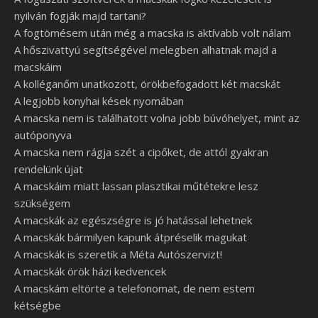
nyilván fogják majd tartani?
A fogtömésem után még a macska is aktívabb volt nálam
A hőszivattyú segítségével melegben alhatnak majd a
macskáim
A kolléganőm unatkozott, örökbefogadott két macskát
A legjobb konyhai kések nyomában
A macska nem is találhatott volna jobb búvóhelyet, mint az
autóponyva
A macska nem rágja szét a cipőket, de attól gyakran
rendelünk újat
A macskáim miatt lassan plasztikai műtétekre lesz
szükségem
A macskák az egészségre is jó hatással lehetnek
A macskák bármilyen kapunk átpréselik magukat
A macskák is szeretik a Méta Autószervizt!
A macskák örök házi kedvencek
A macskám eltörte a telefonomat, de nem estem
kétségbe