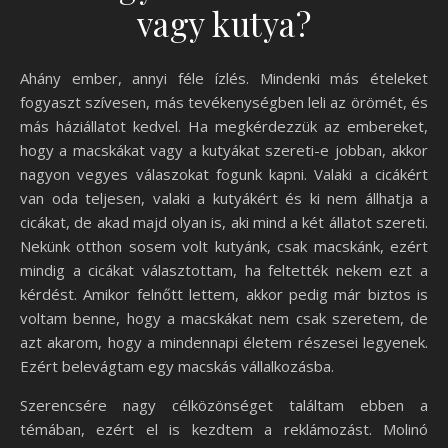
vagy kutya?
Ahány ember, annyi féle ízlés. Mindenki más ételeket
fogyaszt szívesen, más tevékenységben leli az örömét, és
más háziállatot kedvel. Ha megkérdezzük az embereket,
hogy a macskákat vagy a kutyákat szereti-e jobban, akkor
nagyon vegyes válaszokat fogunk kapni. Valaki a cicákért
van oda teljesen, valaki a kutyákért és ki nem állhatja a
cicákat, de akad majd olyan is, aki mind a két állatot szereti.
Nekünk otthon sosem volt kutyánk, csak macskánk, ezért
mindig a cicákat választottam, ha feltették nekem ezt a
kérdést. Amikor felnőtt lettem, akkor pedig már biztos is
voltam benne, hogy a macskákat nem csak szeretem, de
azt akarom, hogy a mindennapi életem részesei legyenek.
Ezért belevágtam egy macskás vállalkozásba.
Szerencsére nagy célközönséget találtam ebben a
témában, ezért el is kezdtem a reklámozást. Molinó