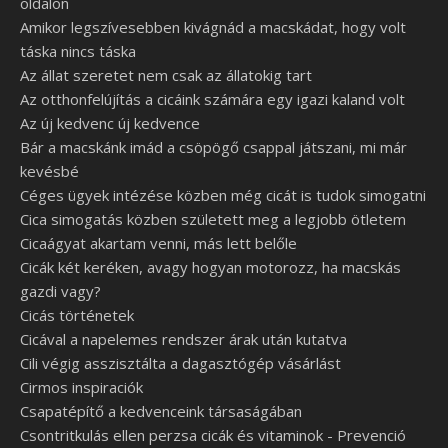
oldalon
Amikor legszívesebben kivágnád a macskádat, hogy volt
táska nincs táska
Az állat szeretet nem csak az állatokig tart
Az otthonfelújítás a cicáink számára egy igazi kaland volt
Az új kedvenc új kedvence
Bár a macskánk imád a csöpögő csappal játszani, mi már
kevésbé
Céges ügyek intézése közben még cicát is tudok simogatni
Cica simogatás közben született meg a legjobb ötletem
Cicaágyat akartam venni, más lett belőle
Cicák két keréken, avagy hogyan motorozz, ha macskás
gazdi vagy?
Cicás történetek
Cicával a napelemes rendszer árak után kutatva
Cili végig asszisztálta a dagasztógép vásárlást
Cirmos inspiraciók
Csapatépítő a kedvenceink társaságában
Csontritkulás ellen perzsa cicák és vitaminok - Prevenció