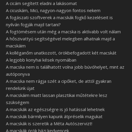
A cicám segített eladni a lakásomat
A cicuskám, Mici, nagyon-nagyon fontos nekem
A fogászati szoftverek a macskák fogkő kezeléseit is
nyilván fogják majd tartani?
A fogtömésem után még a macska is aktívabb volt nálam
A hőszivattyú segítségével melegben alhatnak majd a
macskáim
A kolléganőm unatkozott, örökbefogadott két macskát
A legjobb konyhai kések nyomában
A macska nem is találhatott volna jobb búvóhelyet, mint az
autóponyva
A macska nem rágja szét a cipőket, de attól gyakran
rendelünk újat
A macskáim miatt lassan plasztikai műtétekre lesz
szükségem
A macskák az egészségre is jó hatással lehetnek
A macskák bármilyen kapunk átpréselik magukat
A macskák is szeretik a Méta Autószervizt!
A macskák örök házi kedvencek