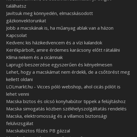
találhatsz
Javítsuk meg könnyedén, elmacskásodott
gázkonvektorunkat
Jobb a macskának is, ha műanyag ablak van a házon
Kapcsolat
Kedvenc kis házikedvencem és a vízi kalandok
Kerékpárbolt, amire érdemes karácsony előtt rátalálni
Klíma nekem és a cicámnak
Laprugó beszerzése egyszerűen és kényelmesen
Lehet, hogy a macskámat nem érdekli, de a csőtörést meg
kellett oldani
LOLmarkt.hu - Vicces póló webshop, ahol cicás pólót is
lehet venni
Macska biztos és olcsó konyhabútor tippek a felújításhoz
Macska simogatás közben székhelyszolgáltatás rendelés
Macska, elektromosság és a villamos biztonsági
felülvizsgálat
Macskabiztos főzés PB gázzal