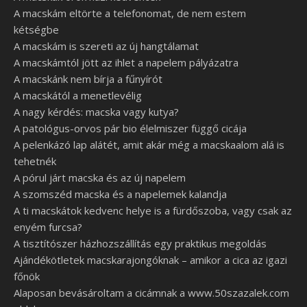
A macskám eltörte a telefonomat, de nem estem
kétségbe
A macskám is szereti az új hangtálamat
A macskámtól jött az ihlet a napelem pályázatra
A macskánk nem bírja a fűnyírót
A macskától a menetlevélig
A nagy kérdés: macska vagy kutya?
A patológus-orvos pár bio élelmiszer függő cicája
A pelenkázó lap alátét, amit akár még a macskaalom alá is
tehetnék
A pórul járt macska és az új napelem
A szomszéd macska és a napelemek kalandja
A ti macskátok kedvenc helye is a fürdőszoba, vagy csak az
enyém furcsa?
A tisztítószer házhozszállítás egy praktikus megoldás
Ajándékötletek macskarajongóknak – amikor a cica az igazi
főnök
Alaposan bevásároltam a cicámnak a www.50szazalek.com