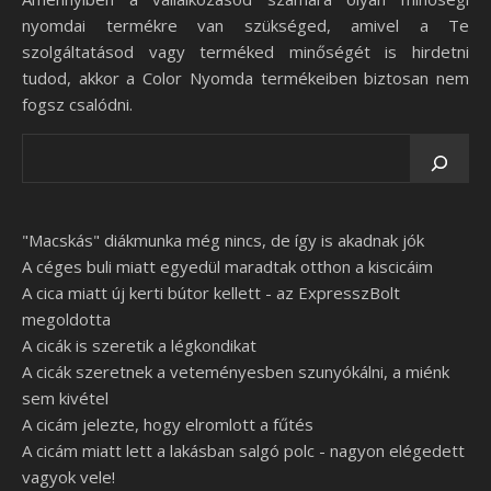
nyomdai termékre van szükséged, amivel a Te
szolgáltatásod vagy terméked minőségét is hirdetni
tudod, akkor a Color Nyomda termékeiben biztosan nem
fogsz csalódni.
"Macskás" diákmunka még nincs, de így is akadnak jók
A céges buli miatt egyedül maradtak otthon a kiscicáim
A cica miatt új kerti bútor kellett - az ExpresszBolt
megoldotta
A cicák is szeretik a légkondikat
A cicák szeretnek a veteményesben szunyókálni, a miénk
sem kivétel
A cicám jelezte, hogy elromlott a fűtés
A cicám miatt lett a lakásban salgó polc - nagyon elégedett
vagyok vele!