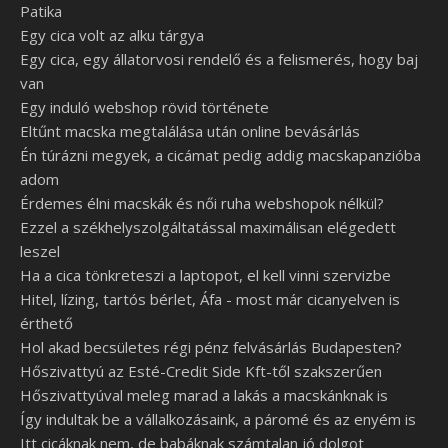
Patika
Egy cica volt az alku tárgya
Egy cica, egy állatorvosi rendelő és a felismerés, hogy baj
van
Egy induló webshop rövid története
Eltűnt macska megtalálása után online bevásárlás
Én túrázni megyek, a cicámat pedig addig macskapanzióba
adom
Érdemes élni macskák és női ruha webshopok nélkül?
Ezzel a székhelyszolgáltatással maximálisan elégedett
leszel
Ha a cica tönkreteszi a laptopot, el kell vinni szervizbe
Hitel, lízing, tartós bérlet, Áfa - most már cicanyelven is
érthető
Hol akad becsületes régi pénz felvásárlás Budapesten?
Hőszivattyú az Esté-Credit Side Kft-től szakszerűen
Hőszivattyúval meleg marad a lakás a macskánknak is
Így indultak be a vállalkozásaink, a páromé és az enyém is
Itt cicáknak nem, de babáknak számtalan jó dolgot