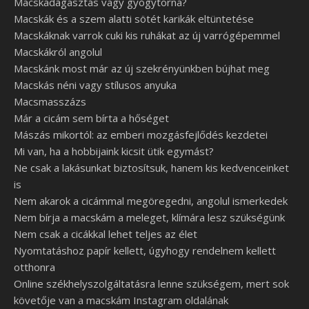
Macskadagasztás vagy gyógytorna?
Macskák és a szem alatti sötét karikák eltüntetése
Macskáknak varrok cuki kis ruhákat az új varrógépemmel
Macskákról angolul
Macskánk most már az új szekrényünkben bújhat meg
Macskás néni vagy stílusos anyuka
Macsmasszázs
Már a cicám sem bírta a hőséget
Mászás mikortól: az emberi mozgásfejlődés kezdetei
Mi van, ha a hobbijaink kicsit ütik egymást?
Ne csak a lakásunkat biztosítsuk, hanem kis kedvenceinket
is
Nem akarok a cicámmal megöregedni, angolul ismerkedek
Nem bírja a macskám a meleget, klímára lesz szükségünk
Nem csak a cicákkal lehet teljes az élet
Nyomtatáshoz papír kellett, úgyhogy rendelnem kellett
otthonra
Online székhelyszolgáltatásra lenne szükségem, mert sok
követője van a macskám Instagram oldalának