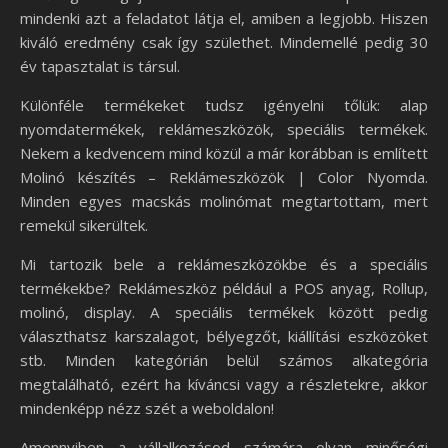
mindenki azt a feladatot látja el, amiben a legjobb. Hiszen
kiváló eredmény csak így születhet. Mindemellé pedig 30
év tapasztalat is társul.
Különféle termékeket tudsz igényelni tőlük: alap
nyomdatermékek, reklámeszközök, speciális termékek.
Nekem a kedvencem mind közül a már korábban is említett
Molinó készítés – Reklámeszközök | Color Nyomda.
Minden egyes macskás molinómat megtartottam, mert
remekül sikerültek.
Mi tartozik bele a reklámeszközökbe és a speciális
termékekbe? Reklámeszköz például a POS anyag, Rollup,
molinó, display. A speciális termékek között pedig
választhatsz karszalagot, bélyegzőt, kiállítási eszközöket
stb. Minden kategórián belül számos alkategória
megtalálható, ezért ha kíváncsi vagy a részletekre, akkor
mindenképp nézz szét a weboldalon!
Amennyiben a vállalkozásod számára olyan minőségi