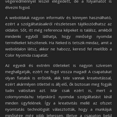
végeredménnyel leszel elégedett, de a folyamatot is
élvezni fogod.
A weboldaluk nagyon informatív és könnyen használható,
ezért a szolgáltatásaikról részletesen tájékozódhatsz az
oldalon. Sőt, itt még referencia képeket is találsz, amikből
mindenki egyből láthatja, hogy minőségi nyomdai
termékeket készítenek. Ha Neked is tetszik mindaz, amit a
weboldalon látsz, akkor ne habozz, keresd fel mielőbb a
Color Nyomda csapatát.
Az egyedi és extrém ötleteket is nagyon szívesen
meghallgatják, ezért ne fogd vissza magad! A csapatukat
olyan fiatalok is erősitik, akik tele vannak kreativitással,
ezért akármilyen ötlettel is állj elő, ők biztosan meg fogják
tudni valósítani azt. Már csak ezért is, mert a
colornyomda.hu teljeskörű nyomdai szolgáltatást kínál
minden ügyfelének. Így a kreativitás mellé az ofszet
nyomtatás technológiát választották, hogy a munkájuk
minősége még jobb lehessen. Illetve a csapaton belül