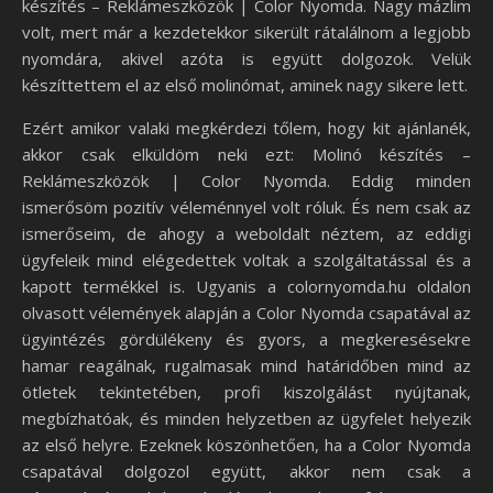
készítés – Reklámeszközök | Color Nyomda. Nagy mázlim
volt, mert már a kezdetekkor sikerült rátalálnom a legjobb
nyomdára, akivel azóta is együtt dolgozok. Velük
készíttettem el az első molinómat, aminek nagy sikere lett.
Ezért amikor valaki megkérdezi tőlem, hogy kit ajánlanék,
akkor csak elküldöm neki ezt: Molinó készítés –
Reklámeszközök | Color Nyomda. Eddig minden
ismerősöm pozitív véleménnyel volt róluk. És nem csak az
ismerőseim, de ahogy a weboldalt néztem, az eddigi
ügyfeleik mind elégedettek voltak a szolgáltatással és a
kapott termékkel is. Ugyanis a colornyomda.hu oldalon
olvasott vélemények alapján a Color Nyomda csapatával az
ügyintézés gördülékeny és gyors, a megkeresésekre
hamar reagálnak, rugalmasak mind határidőben mind az
ötletek tekintetében, profi kiszolgálást nyújtanak,
megbízhatóak, és minden helyzetben az ügyfelet helyezik
az első helyre. Ezeknek köszönhetően, ha a Color Nyomda
csapatával dolgozol együtt, akkor nem csak a