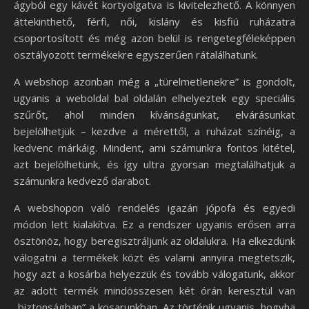
ágyból egy kávét kortyolgatva is kivitelezhető. A könnyen
áttekinthető, férfi, női, kislány és kisfiú ruházatra
csoportosított és még azon belül is rengetegféleképpen
osztályozott termékekre egyszerűen rátalálhatunk.
A webshop azonban még a „türelmetlenekre” is gondolt,
ugyanis a weboldal bal oldalán elhelyeztek egy speciális
szűrőt, ahol minden kívánságunkat, elvárásunkat
bejelölhetjük – kezdve a mérettől, a ruházat színéig, a
kedvenc márkáig. Mindent, ami számunkra fontos kitétel,
azt bejelölhetünk, és így ultra gyorsan megtalálhatjuk a
számunkra kedvező darabot.
A webshopon való rendelés igazán jópofa és egyedi
módon lett kialakítva. Ez a rendszer ugyanis erősen arra
ösztönöz, hogy beregisztráljunk az oldalukra. Ha elkezdünk
válogatni a termékek közt és valami annyira megtetszik,
hogy azt a kosárba helyezzük és tovább válogatunk, akkor
az adott termék mindösszesen két órán keresztül van
„biztonságban” a kosarunkban. Az történik ugyanis, hogyha