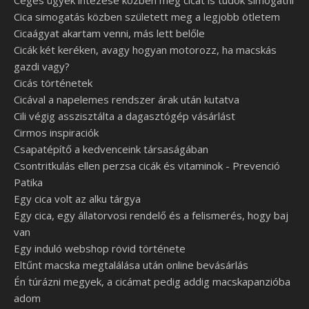
Céges ügyek intézése közben még cicát is tudok simogatni
Cica simogatás közben született meg a legjobb ötletem
Cicaágyat akartam venni, más lett belőle
Cicák két keréken, avagy hogyan motorozz, ha macskás
gazdi vagy?
Cicás történetek
Cicával a napelemes rendszer árak után kutatva
Cili végig asszisztálta a dagasztógép vásárlást
Cirmos inspiraciók
Csapatépítő a kedvenceink társaságában
Csontritkulás ellen perzsa cicák és vitaminok - Prevenció
Patika
Egy cica volt az alku tárgya
Egy cica, egy állatorvosi rendelő és a felismerés, hogy baj
van
Egy induló webshop rövid története
Eltűnt macska megtalálása után online bevásárlás
Én túrázni megyek, a cicámat pedig addig macskapanzióba
adom