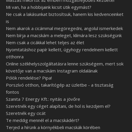
Mászás mikortól: az emberi mozgásfejlődés kezdetei
Mi van, ha a hobbijaink kicsit ütik egymást?
Ne csak a lakásunkat biztosítsuk, hanem kis kedvenceinket
is
Nem akarok a cicámmal megöregedni, angolul ismerkedek
Nem bírja a macskám a meleget, klímára lesz szükségünk
Nem csak a cicákkal lehet teljes az élet
Nyomtatáshoz papír kellett, úgyhogy rendelnem kellett
otthonra
Online székhelyszolgáltatásra lenne szükségem, mert sok
követője van a macskám Instagram oldalának
Pólók rendelése? Pipa!
Porszívó otthon, takarítógép az üzletbe - a tisztaság
fontos
Szanita 7 Energy Kft.: nyitás a jövőre
Szeretnék egy céget alapítani, de hol is kezdjem el?
Szeretnék egy cicát
Te meddig mennél el a macskádért?
Terjed a hírünk a környékbeli macskák körében