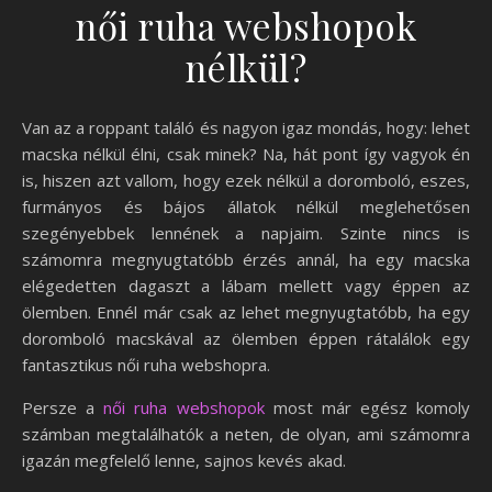
női ruha webshopok
nélkül?
Van az a roppant találó és nagyon igaz mondás, hogy: lehet
macska nélkül élni, csak minek? Na, hát pont így vagyok én
is, hiszen azt vallom, hogy ezek nélkül a doromboló, eszes,
furmányos és bájos állatok nélkül meglehetősen
szegényebbek lennének a napjaim. Szinte nincs is
számomra megnyugtatóbb érzés annál, ha egy macska
elégedetten dagaszt a lábam mellett vagy éppen az
ölemben. Ennél már csak az lehet megnyugtatóbb, ha egy
doromboló macskával az ölemben éppen rátalálok egy
fantasztikus női ruha webshopra.
Persze a
női ruha webshopok
most már egész komoly
számban megtalálhatók a neten, de olyan, ami számomra
igazán megfelelő lenne, sajnos kevés akad.