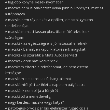
A legjobb konyhai kések nyomában
A macska nem is találhatott volna jobb búvóhelyet, mint az
autóponyva
A macska nem rágja szét a cipőket, de attól gyakran
rendelünk újat
A macskáim miatt lassan plasztikai műtétekre lesz
szükségem
A macskák az egészségre is jó hatással lehetnek
A macskák bármilyen kapunk átpréselik magukat
A macskák is szeretik a Méta Autószervizt!
A macskák örök házi kedvencek
A macskám eltörte a telefonomat, de nem estem
kétségbe
A macskám is szereti az új hangtálamat
A macskámtól jött az ihlet a napelem pályázatra
A macskánk nem bírja a fűnyírót
A macskától a menetlevélig
A nagy kérdés: macska vagy kutya?
A patológus-orvos pár bio élelmiszer függő cicája