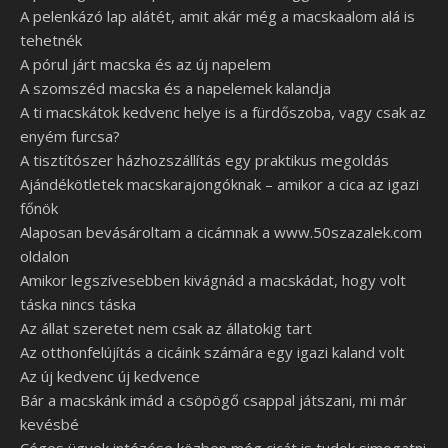
A pelenkázó lap alátét, amit akár még a macskaalom alá is
tehetnék
A pórul járt macska és az új napelem
A szomszéd macska és a napelemek kalandja
A ti macskátok kedvenc helye is a fürdőszoba, vagy csak az
enyém furcsa?
A tisztítószer házhozszállítás egy praktikus megoldás
Ajándékötletek macskarajongóknak – amikor a cica az igazi
főnök
Alaposan bevásároltam a cicámnak a www.50szazalek.com
oldalon
Amikor legszívesebben kivágnád a macskádat, hogy volt
táska nincs táska
Az állat szeretet nem csak az állatokig tart
Az otthonfelújítás a cicáink számára egy igazi kaland volt
Az új kedvenc új kedvence
Bár a macskánk imád a csöpögő csappal játszani, mi már
kevésbé