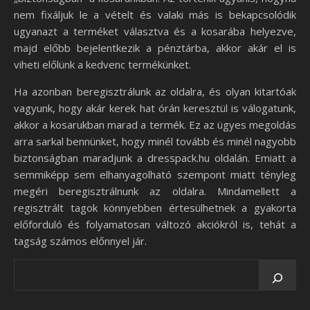
nem fixáljuk le a vételt és valaki más is bekapcsolódik
ugyanazt a terméket választva és a kosarába helyezve,
majd előbb bejelentkezik a pénztárba, akkor akár el is
viheti előlünk a kedvenc termékünket.
Ha azonban beregisztrálunk az oldalra, és olyan kitartóak
vagyunk, hogy akár kerek hat órán keresztül is válogatunk,
akkor a kosarukban marad a termék. Ez az ügyes megoldás
arra sarkal bennünket, hogy minél tovább és minél nagyobb
biztonságban maradjunk a dresspack.hu oldalán. Emiatt a
semmiképp sem elhanyagolható szempont miatt tényleg
megéri beregisztrálnunk az oldalra. Mindamellett a
regisztrált tagok könnyebben értesülhetnek a gyakorta
előforduló és folyamatosan változó akciókról is, tehát a
tagság számos előnnyel jár.