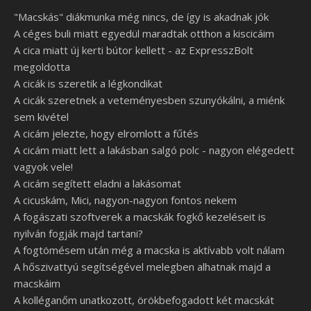
"Macskás" diákmunka még nincs, de így is akadnak jók
A céges buli miatt egyedül maradtak otthon a kiscicáim
A cica miatt új kerti bútor kellett - az ExpresszBolt
megoldotta
A cicák is szeretik a légkondikat
A cicák szeretnek a veteményesben szunyókálni, a miénk
sem kivétel
A cicám jelezte, hogy elromlott a fűtés
A cicám miatt lett a lakásban salgó polc - nagyon elégedett
vagyok vele!
A cicám segített eladni a lakásomat
A cicuskám, Mici, nagyon-nagyon fontos nekem
A fogászati szoftverek a macskák fogkő kezeléseit is
nyilván fogják majd tartani?
A fogtömésem után még a macska is aktívabb volt nálam
A hőszivattyú segítségével melegben alhatnak majd a
macskáim
A kolléganőm unatkozott, örökbefogadott két macskát