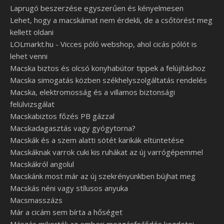
Laprugó beszerzése egyszerűen és kényelmesen
Lehet, hogy a macskámat nem érdekli, de a csőtörést meg
kellett oldani
LOLmarkt.hu - Vicces póló webshop, ahol cicás pólót is
lehet venni
Macska biztos és olcsó konyhabútor tippek a felújításhoz
Macska simogatás közben székhelyszolgáltatás rendelés
Macska, elektromosság és a villamos biztonsági
felülvizsgálat
Macskabiztos főzés PB gázzal
Macskadagasztás vagy gyógytorna?
Macskák és a szem alatti sötét karikák eltüntetése
Macskáknak varrok cuki kis ruhákat az új varrógépemmel
Macskákról angolul
Macskánk most már az új szekrényünkben bújhat meg
Macskás néni vagy stílusos anyuka
Macsmasszázs
Már a cicám sem bírta a hőséget