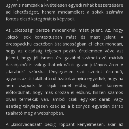
ugyanis nemcsak a kivételesen egyedi ruhák beszerzésére
ad lehetőséget, hanem mindamellett a sokak számára
fontos olcsó kategóriát is képviseli.
Az „olcsóság” persze mindenkinek mást jelent. Az, hogy
„olcsó” sok kontextusban mást és mást jelent. A
dresspack.hu esetében általánosságban el lehet mondani,
hogy az olcsóság teljesen pozitív értelemben véve azt
jelenti, hogy jól ismert és igazából számottevő márkák
darabjaiból is válogathatunk náluk igazán jutányos áron. A
„darabok” szócska ténylegesen szó szerint értendő,
ugyanis az itt található ruházatok annyira egyediek, hogy ha
nem csapunk le rájuk minél előbb, akkor könnyen
előfordulhat, hogy más orozza el előlünk, hiszen számos
olyan termékük van, amiből csak egy-két darab vagy
esetleg ténylegesen csak az a bizonyos egyetlen darab
található meg a webshopban.
A „kincsvadászat” pedig roppant kényelmesen, akár az