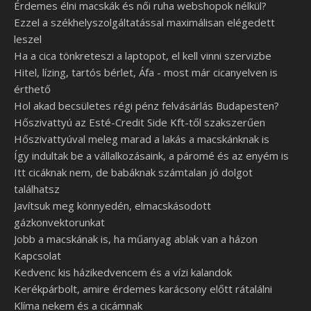
Érdemes élni macskák és női ruha webshopok nélkül?
Ezzel a székhelyszolgáltatással maximálisan elégedett
leszel
Ha a cica tönkreteszi a laptopot, el kell vinni szervizbe
Hitel, lízing, tartós bérlet, Áfa - most már cicanyelven is
érthető
Hol akad becsületes régi pénz felvásárlás Budapesten?
Hőszivattyú az Esté-Credit Side Kft-től szakszerűen
Hőszivattyúval meleg marad a lakás a macskánknak is
Így indultak be a vállalkozásaink, a páromé és az enyém is
Itt cicáknak nem, de babáknak számtalan jó dolgot
találhatsz
Javítsuk meg könnyedén, elmacskásodott
gázkonvektorunkat
Jobb a macskának is, ha műanyag ablak van a házon
Kapcsolat
Kedvenc kis házikedvencem és a vízi kalandok
Kerékpárbolt, amire érdemes karácsony előtt rátalálni
Klíma nekem és a cicámnak