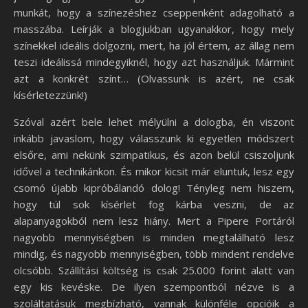
munkát, hogy a színezéshez cseppenként adagolható a
masszába. Leírják a blogjukban ugyanakkor, hogy mely
színekkel ideális dolgozni, mert, ha jól értem, az állag nem
teszi ideálissá mindegyiknél, hogy azt használjuk. Mármint
azt a konkrét színt… (Olvassunk is azért, ne csak
kísérletezzünk!)
Szóval azért bele lehet mélyülni a dologba, én viszont
inkább javaslom, hogy válasszunk ki egyetlen módszert
elsőre, ami nekünk szimpatikus, és azon belül csiszoljunk
idővel a technikánkon. És mikor kicsit már eluntuk, lesz egy
csomó újabb kipróbálandó dolog! Tényleg nem hiszem,
hogy túl sok kísérlet fog kárba veszni, de az
alapanyagokból nem lesz hiány. Mert a Pipere Portáról
nagyobb mennyiségben is minden megtalálható lesz
mindig, és nagyobb mennyiségben, több mindent rendelve
olcsóbb. Szállítási költség is csak 25.000 forint alatt van
egy kis kevéske. De ilyen szempontból nézve is a
szoláltatásuk megbízható, vannak különféle opcióik a