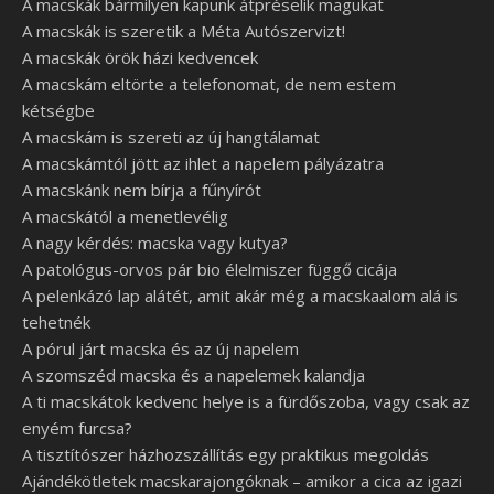
A macskák bármilyen kapunk átpréselik magukat
A macskák is szeretik a Méta Autószervizt!
A macskák örök házi kedvencek
A macskám eltörte a telefonomat, de nem estem
kétségbe
A macskám is szereti az új hangtálamat
A macskámtól jött az ihlet a napelem pályázatra
A macskánk nem bírja a fűnyírót
A macskától a menetlevélig
A nagy kérdés: macska vagy kutya?
A patológus-orvos pár bio élelmiszer függő cicája
A pelenkázó lap alátét, amit akár még a macskaalom alá is
tehetnék
A pórul járt macska és az új napelem
A szomszéd macska és a napelemek kalandja
A ti macskátok kedvenc helye is a fürdőszoba, vagy csak az
enyém furcsa?
A tisztítószer házhozszállítás egy praktikus megoldás
Ajándékötletek macskarajongóknak – amikor a cica az igazi