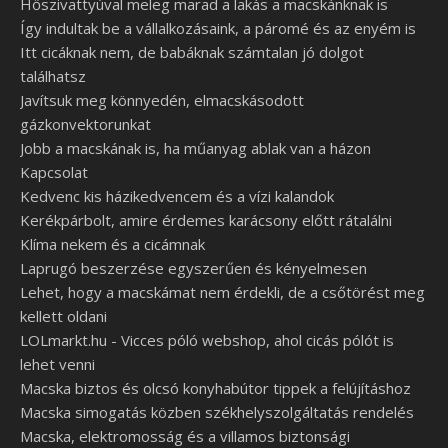
Hőszivattyúval meleg marad a lakás a macskánknak is
Így indultak be a vállalkozásaink, a páromé és az enyém is
Itt cicáknak nem, de babáknak számtalan jó dolgot
találhatsz
Javítsuk meg könnyedén, elmacskásodott
gázkonvektorunkat
Jobb a macskának is, ha műanyag ablak van a házon
Kapcsolat
Kedvenc kis házikedvencem és a vízi kalandok
Kerékpárbolt, amire érdemes karácsony előtt rátalálni
Klíma nekem és a cicámnak
Laprugó beszerzése egyszerűen és kényelmesen
Lehet, hogy a macskámat nem érdekli, de a csőtörést meg
kellett oldani
LOLmarkt.hu - Vicces póló webshop, ahol cicás pólót is
lehet venni
Macska biztos és olcsó konyhabútor tippek a felújításhoz
Macska simogatás közben székhelyszolgáltatás rendelés
Macska, elektromosság és a villamos biztonsági