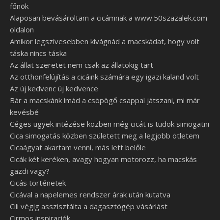
főnök
Alaposan bevásároltam a cicámnak a www.50szazalek.com
oldalon
Amikor legszívesebben kivágnád a macskádat, hogy volt
táska nincs táska
Az állat szeretet nem csak az állatokig tart
Az otthonfelújítás a cicáink számára egy igazi kaland volt
Az új kedvenc új kedvence
Bár a macskánk imád a csöpögő csappal játszani, mi már
kevésbé
Céges ügyek intézése közben még cicát is tudok simogatni
Cica simogatás közben született meg a legjobb ötletem
Cicaágyat akartam venni, más lett belőle
Cicák két keréken, avagy hogyan motorozz, ha macskás
gazdi vagy?
Cicás történetek
Cicával a napelemes rendszer árak után kutatva
Cili végig asszisztálta a dagasztógép vásárlást
Cirmos inspiraciók