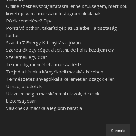
Online székhelyszolgáltatásra lenne szükségem, mert sok
követője van a macskám Instagram oldalának
Pólók rendelése? Pipa!
Porszívó otthon, takarítógép az üzletbe - a tisztaság
fontos
Szanita 7 Energy Kft.: nyitás a jövőre
Szeretnék egy céget alapítani, de hol is kezdjem el?
Szeretnék egy cicát
Te meddig mennél el a macskádért?
Terjed a hírünk a környékbeli macskák körében
Természetes anyagokkal a kellemetlen szagok ellen
Új nap, új ötletek
Utazni mindig a macskámmal utazok, de csak
biztonságosan
Valakinek a macska a legjobb barátja
Keresés