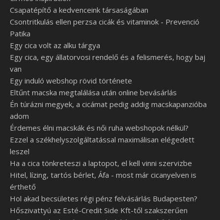
Csapatépítő a kedvenceink társaságában
Csontritkulás ellen perzsa cicák és vitaminok - Prevenció
Patika
Egy cica volt az alku tárgya
Egy cica, egy állatorvosi rendelő és a felismerés, hogy baj
van
Egy induló webshop rövid története
Eltűnt macska megtalálása után online bevásárlás
Én túrázni megyek, a cicámat pedig addig macskapanzióba
adom
Érdemes élni macskák és női ruha webshopok nélkül?
Ezzel a székhelyszolgáltatással maximálisan elégedett
leszel
Ha a cica tönkreteszi a laptopot, el kell vinni szervizbe
Hitel, lízing, tartós bérlet, Áfa - most már cicanyelven is
érthető
Hol akad becsületes régi pénz felvásárlás Budapesten?
Hőszivattyú az Esté-Credit Side Kft-től szakszerűen