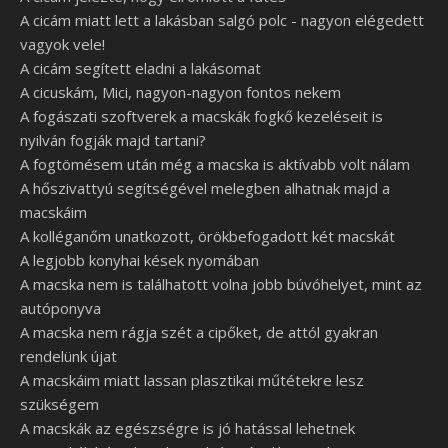
A cicám miatt lett a lakásban salgó polc - nagyon elégedett
vagyok vele!
A cicám segített eladni a lakásomat
A cicuskám, Mici, nagyon-nagyon fontos nekem
A fogászati szoftverek a macskák fogkő kezeléseit is
nyilván fogják majd tartani?
A fogtömésem után még a macska is aktívabb volt nálam
A hőszivattyú segítségével melegben alhatnak majd a
macskáim
A kolléganőm unatkozott, örökbefogadott két macskát
A legjobb konyhai kések nyomában
A macska nem is találhatott volna jobb búvóhelyet, mint az
autóponyva
A macska nem rágja szét a cipőket, de attól gyakran
rendelünk újat
A macskáim miatt lassan plasztikai műtétekre lesz
szükségem
A macskák az egészségre is jó hatással lehetnek