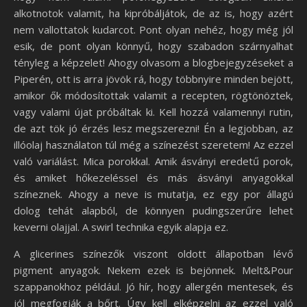
alkotnotok valamit, ha kipróbáljátok, de az is, hogy azért
nem vallottatok kudarcot. Pont olyan nehéz, hogy még jól
esik, de pont olyan könnyű, hogy szabadon szárnyalhat
tényleg a képzelet! Ahogy olvasom a blogbejegyzéseket a
Piperén, ott is arra jövök rá, hogy többnyire minden bejött,
amikor ők módosítottak valamit a recepten, rögtönöztek,
vagy valami újat próbáltak ki. Kell hozzá valamennyi rutin,
de azt tök jó érzés lesz megszerezni! Én a legjobban, az
illóolaj használaton túl még a színezést szeretem! Az ezzel
való variálást. Mica porokkal. Amik ásványi eredetű porok,
és amiket hőkezeléssel és más ásványi anyagokkal
színeznek. Ahogy a neve is mutatja, ez egy por állagú
dolog tehát alapból, de könnyen pudingszerűre lehet
keverni olajjal. A swirl technika egyik alapja ez.
A glicerines színezők viszont oldott állapotban lévő
pigment anyagok. Nekem ezek is bejönnek. Melt&Pour
szappanokhoz például. Jó hír, hogy allergén mentesek, és
jól megfogják a bőrt. Úgy kell elképzelni az ezzel való