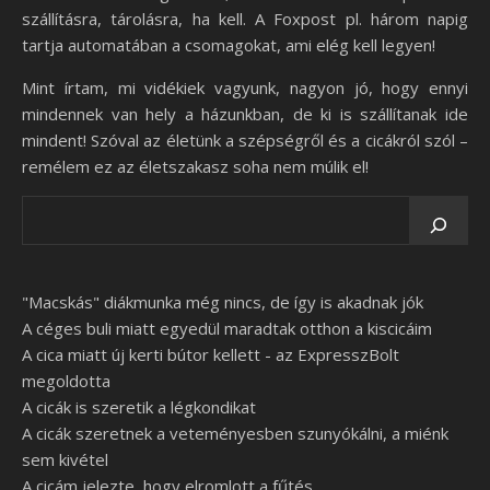
szállításra, tárolásra, ha kell. A Foxpost pl. három napig
tartja automatában a csomagokat, ami elég kell legyen!
Mint írtam, mi vidékiek vagyunk, nagyon jó, hogy ennyi
mindennek van hely a házunkban, de ki is szállítanak ide
mindent! Szóval az életünk a szépségről és a cicákról szól –
remélem ez az életszakasz soha nem múlik el!
"Macskás" diákmunka még nincs, de így is akadnak jók
A céges buli miatt egyedül maradtak otthon a kiscicáim
A cica miatt új kerti bútor kellett - az ExpresszBolt
megoldotta
A cicák is szeretik a légkondikat
A cicák szeretnek a veteményesben szunyókálni, a miénk
sem kivétel
A cicám jelezte, hogy elromlott a fűtés