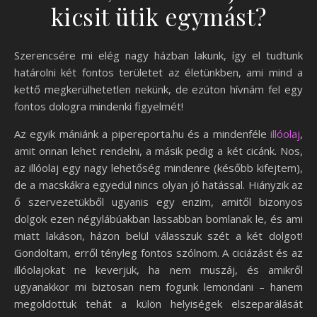
kicsit ütik egymást?
Szerencsére mi elég nagy házban lakunk, így el tudtunk
határolni két fontos területet az életünkben, ami mind a
kettő megkerülhetetlen nekünk, de ezúton hívnám fel egy
fontos dologra mindenki figyelmét!
Az egyik mániánk a pipereporta.hu és a mindenféle
illóolaj
,
amit onnan lehet rendelni, a másik pedig a két cicánk. Nos,
az illóolaj egy nagy lehetőség mindenre (később kifejtem),
de a macskákra egyedül nincs olyan jó hatással. Hiányzik az
ő szervezetükből ugyanis egy enzim, amitől bizonyos
dolgok ezen négylábúakban lassabban bomlanak le, és ami
miatt lakáson, házon belül válasszuk szét a két dolgot!
Gondoltam, erről tényleg fontos szólnom. A ciciázást és az
illóolajokat ne keverjük, ha nem muszáj, és amikről
ugyanakkor mi biztosan nem fogunk lemondani – hanem
megoldottuk tehát a külön helyiségek elszeparálását