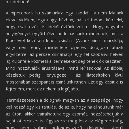
mindebben!
A pipereporta.hu számunkra egy csoda! Ha nem laknánk
eleve vidéken, egy nagy házban, hát el tudom képzelni,
hogy csak ezért is ideköltöztünk volna… Hogy nagyobb
helyigénnyel együtt élve hódolhassunk mindennek, amit a
Piperével közösen lehet csinálni. (Akinek nincs macskája,
vagy nem ennyi mindenféle piperés dologban utazik
egyszerre, az persze csinálhatja egy fél szobányi helyen
is) Különféle kozmetikai termékeket segítenek ők készíteni.
Mind hozzávalók árusításával, mind leírásokkal. Az illóolaj
készletük pedig lenyűgöző. Házi illatosítókon kívül
mostanában szappant is csinálunk itthon! Ezt egy kicsit ki is
fejteném, mert ez nekem a legújabb…
Természetesen a dolognak megvan az a szépsége, hogy
kell hozzá egy kis tanulás, de az is, hogy ha elindultunk már
az úton, akkor vairálhatunk egy csomót, hozzátehetjük a
saját ötleteinket is! Egyszerre meg lesz az elégedettség,
hogy nem valami pofonegyszerű dologban sikerül