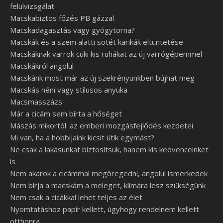
felülvizsgálat
Macskabiztos főzés PB gázzal
Macskadagasztás vagy gyógytorna?
Macskák és a szem alatti sötét karikák eltüntetése
Macskáknak varrok cuki kis ruhákat az új varrógépemmel
Macskákról angolul
Macskánk most már az új szekrényünkben bújhat meg
Macskás néni vagy stílusos anyuka
Macsmasszázs
Már a cicám sem bírta a hőséget
Mászás mikortól: az emberi mozgásfejlődés kezdetei
Mi van, ha a hobbijaink kicsit ütik egymást?
Ne csak a lakásunkat biztosítsuk, hanem kis kedvenceinket
is
Nem akarok a cicámmal megöregedni, angolul ismerkedek
Nem bírja a macskám a meleget, klímára lesz szükségünk
Nem csak a cicákkal lehet teljes az élet
Nyomtatáshoz papír kellett, úgyhogy rendelnem kellett
otthonra