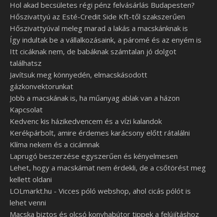
Hol akad becsületes régi pénz felvásárlás Budapesten?
Hőszivattyú az Esté-Credit Side Kft-től szakszerűen
Hőszivattyúval meleg marad a lakás a macskánknak is
Így indultak be a vállalkozásaink, a páromé és az enyém is
Itt cicáknak nem, de babáknak számtalan jó dolgot
találhatsz
Javítsuk meg könnyedén, elmacskásodott
gázkonvektorunkat
Jobb a macskának is, ha műanyag ablak van a házon
Kapcsolat
Kedvenc kis házikedvencem és a vízi kalandok
Kerékpárbolt, amire érdemes karácsony előtt rátalálni
Klíma nekem és a cicámnak
Laprugó beszerzése egyszerűen és kényelmesen
Lehet, hogy a macskámat nem érdekli, de a csőtörést meg
kellett oldani
LOLmarkt.hu - Vicces póló webshop, ahol cicás pólót is
lehet venni
Macska biztos és olcsó konyhabútor tippek a felújításhoz