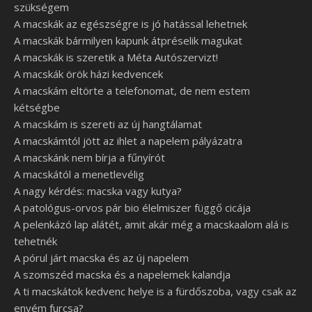
szükségem
A macskák az egészségre is jó hatással lehetnek
A macskák bármilyen kapunk átpréselik magukat
A macskák is szeretik a Méta Autószervizt!
A macskák örök házi kedvencek
A macskám eltörte a telefonomat, de nem estem
kétségbe
A macskám is szereti az új hangtálamat
A macskámtól jött az ihlet a napelem pályázatra
A macskánk nem bírja a fűnyírót
A macskától a menetlevélig
A nagy kérdés: macska vagy kutya?
A patológus-orvos pár bio élelmiszer függő cicája
A pelenkázó lap alátét, amit akár még a macskaalom alá is
tehetnék
A pórul járt macska és az új napelem
A szomszéd macska és a napelemek kalandja
A ti macskátok kedvenc helye is a fürdőszoba, vagy csak az
enyém furcsa?