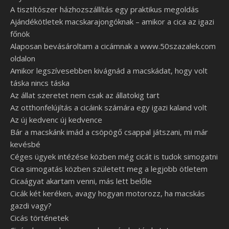
A tisztítószer házhozszállítás egy praktikus megoldás
Ajándékötletek macskarajongóknak – amikor a cica az igazi
főnök
Alaposan bevásároltam a cicámnak a www.50szazalek.com
oldalon
Amikor legszívesebben kivágnád a macskádat, hogy volt
táska nincs táska
Az állat szeretet nem csak az állatokig tart
Az otthonfelújítás a cicáink számára egy igazi kaland volt
Az új kedvenc új kedvence
Bár a macskánk imád a csöpögő csappal játszani, mi már
kevésbé
Céges ügyek intézése közben még cicát is tudok simogatni
Cica simogatás közben született meg a legjobb ötletem
Cicaágyat akartam venni, más lett belőle
Cicák két keréken, avagy hogyan motorozz, ha macskás
gazdi vagy?
Cicás történetek