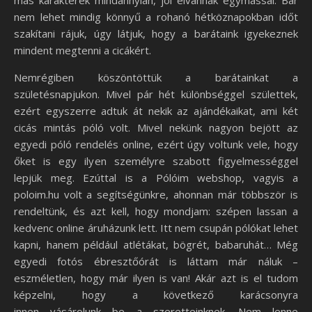
más karakterek mindannyian, jól elvannak egymással. Bár
nem lehet mindig könnyű a rohanó hétköznapokban időt
szakítani rájuk, úgy látjuk, hogy a barátaink igyekeznek
mindent megtenni a cicákért.
Nemrégiben köszöntöttük a barátainkat a
születésnapjukon. Mivel pár hét különbséggel születtek,
ezért egyszerre adtuk át nekik az ajándékaikat, ami két
cicás mintás póló volt. Mivel nekünk nagyon bejött az
egyedi póló rendelés online, ezért úgy voltunk vele, hogy
őket is egy ilyen személyre szabott figyelmességgel
lepjük meg. Ezúttal is a Pólóim webshop, vagyis a
poloim.hu volt a segítségünkre, ahonnan már többször is
rendeltünk, és azt kell, hogy mondjam: szépen lassan a
kedvenc online áruházunk lett. Itt nem csupán pólókat lehet
kapni, hanem például atlétákat, bögrét, babaruhát… Még
egyedi fotós ébresztőórát is láttam már náluk –
eszméletlen, hogy már ilyen is van! Akár azt is el tudom
képzelni, hogy a következő karácsonyra
innen vásárolunk be a szeretteinknek. Nem lenne