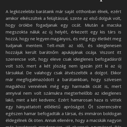
A legközelebbi barátaink már saját otthonban élnek, ezért
amikor elkészültek a felújítással, szinte az első dolguk volt,
hogy örökbe fogadjanak egy cicát. Miután a macska
megszokta náluk az új helyét, érkezett egy kis társ is
hozzá, hogy ne legyen magányos, és még egy életkét meg
tudjanak menteni. Telt-múlt az idő, és ideiglenesen
hozzájuk került barátnőm apukájának cicája. Viszont itt
szerencse volt, hogy eleve csak ideiglenes befogadásról
volt szó, mert a két jószág nem igazán jött ki az új
társukkal. De valahogy csak átvészelték a dolgot. Ekkor
már megfogalmazódott a barátainkban, hogy szívesen
magukhoz vennének még egy harmadik cicát is, mert
annyival nem volt számukra megterhelőbb az ideiglenes
lakó, mint a két kedvenc. Ezért hamarosan haza is vittek
egy hányattatott előéletű apróságot. Őt szerencsére
egészen hamar befogadták a társai, és immáron boldogan
éldegélnek ők öten. Annak ellenére, hogy a macskák nagyon