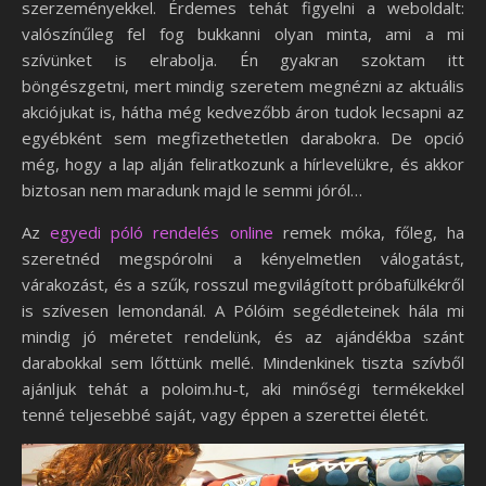
szerzeményekkel. Érdemes tehát figyelni a weboldalt:
valószínűleg fel fog bukkanni olyan minta, ami a mi
szívünket is elrabolja. Én gyakran szoktam itt
böngészgetni, mert mindig szeretem megnézni az aktuális
akciójukat is, hátha még kedvezőbb áron tudok lecsapni az
egyébként sem megfizethetetlen darabokra. De opció
még, hogy a lap alján feliratkozunk a hírlevelükre, és akkor
biztosan nem maradunk majd le semmi jóról…
Az
egyedi póló rendelés online
remek móka, főleg, ha
szeretnéd megspórolni a kényelmetlen válogatást,
várakozást, és a szűk, rosszul megvilágított próbafülkékről
is szívesen lemondanál. A Pólóim segédleteinek hála mi
mindig jó méretet rendelünk, és az ajándékba szánt
darabokkal sem lőttünk mellé. Mindenkinek tiszta szívből
ajánljuk tehát a poloim.hu-t, aki minőségi termékekkel
tenné teljesebbé saját, vagy éppen a szerettei életét.