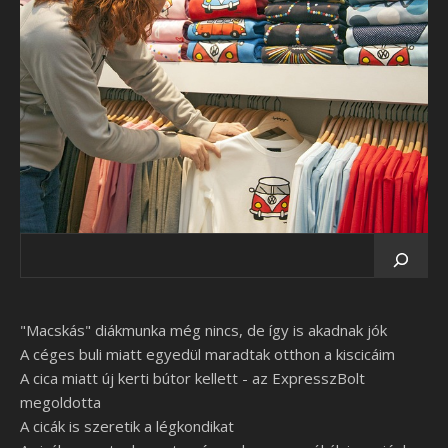
"Macskás" diákmunka még nincs, de így is akadnak jók
A céges buli miatt egyedül maradtak otthon a kiscicáim
A cica miatt új kerti bútor kellett - az ExpresszBolt
megoldotta
A cicák is szeretik a légkondikat