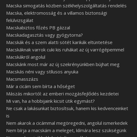
Macska simogatás közben székhelyszolgáltatás rendelés
Macska, elektromosság és a villamos biztonsági
felülvizsgálat
Macskabiztos főzés PB gázzal
Macskadagasztás vagy gyógytorna?
Macskák és a szem alatti sötét karikák eltüntetése
Macskáknak varrok cuki kis ruhákat az új varrógépemmel
Macskákról angolul
Macskánk most már az új szekrényünkben bújhat meg
Macskás néni vagy stílusos anyuka
Macsmasszázs
Már a cicám sem bírta a hőséget
Mászás mikortól: az emberi mozgásfejlődés kezdetei
Mi van, ha a hobbijaink kicsit ütik egymást?
Ne csak a lakásunkat biztosítsuk, hanem kis kedvenceinket
is
Nem akarok a cicámmal megöregedni, angolul ismerkedek
Nem bírja a macskám a meleget, klímára lesz szükségünk