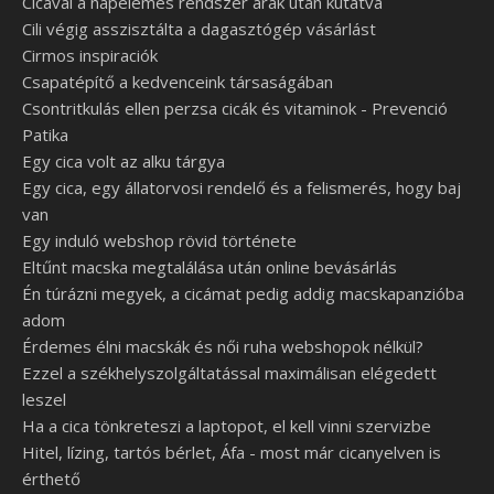
Cicával a napelemes rendszer árak után kutatva
Cili végig asszisztálta a dagasztógép vásárlást
Cirmos inspiraciók
Csapatépítő a kedvenceink társaságában
Csontritkulás ellen perzsa cicák és vitaminok - Prevenció
Patika
Egy cica volt az alku tárgya
Egy cica, egy állatorvosi rendelő és a felismerés, hogy baj
van
Egy induló webshop rövid története
Eltűnt macska megtalálása után online bevásárlás
Én túrázni megyek, a cicámat pedig addig macskapanzióba
adom
Érdemes élni macskák és női ruha webshopok nélkül?
Ezzel a székhelyszolgáltatással maximálisan elégedett
leszel
Ha a cica tönkreteszi a laptopot, el kell vinni szervizbe
Hitel, lízing, tartós bérlet, Áfa - most már cicanyelven is
érthető