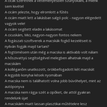
A cicák szeretnek a veteményesben szunyókálni, a miénk
sem kivétel
A cicám jelezte, hogy elromlott a fűtés
A cicám miatt lett a lakásban salgó polc - nagyon elégedett
vagyok vele!
A cicám segített eladni a lakásomat
A cicuskám, Mici, nagyon-nagyon fontos nekem
A fogászati szoftverek a macskák fogkő kezeléseit is
nyilván fogják majd tartani?
A fogtömésem után még a macska is aktívabb volt nálam
A hőszivattyú segítségével melegben alhatnak majd a
macskáim
A kolléganőm unatkozott, örökbefogadott két macskát
A legjobb konyhai kések nyomában
A macska nem is találhatott volna jobb búvóhelyet, mint az
autóponyva
A macska nem rágja szét a cipőket, de attól gyakran
rendelünk újat
A macskáim miatt lassan plasztikai műtétekre lesz