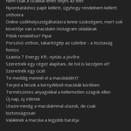
Nem csak a cicákkal lehet teljes az élet
Nyomtatáshoz papír kellett, úgyhogy rendelnem kellett
otthonra
Online székhelyszolgáltatásra lenne szükségem, mert sok
követője van a macskám Instagram oldalának
Pólók rendelése? Pipa!
Porszívó otthon, takarítógép az üzletbe - a tisztaság
fontos
Szanita 7 Energy Kft.: nyitás a jövőre
Szeretnék egy céget alapítani, de hol is kezdjem el?
Szeretnék egy cicát
Te meddig mennél el a macskádért?
Terjed a hírünk a környékbeli macskák körében
Természetes anyagokkal a kellemetlen szagok ellen
Új nap, új ötletek
Utazni mindig a macskámmal utazok, de csak
biztonságosan
Valakinek a macska a legjobb barátja