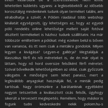
lehetetlen küldetés ugyanis: a legkisebbektől az idősebb
korosztályig mindenkinek tudunk olyan terméket találni, ami
elrabolhatja a szívét. A Pólóim ráadásul több webshop
kínálatát egységesíti, így lehetséges az, hogy az egyedi
póló rendelés online lehetősége mellett saját fotóval
díszített termékeket is házhoz tudunk szállíttatni. Ha már
többször említettem a pólókat: még ezeken belül is bőven
van variancia, és itt nem csak a mintákra gondolok. Milyen
legyen a kivágása? Legyen-e gallérja? Megtaláljuk a
klasszikus férfi és női méreteket is, de én már olyat is
láttam, hogy nő hord oversize felsőként férfi méretet.
Szóval bővelkedik lehetőségekben az oldal, csak győzzünk
válogatni. A minőségre sem lehet panasz, mert a
legkiválóbb anyagokat használják fel, a minták pedig
tartósak. Nagy örömünkre a barátainknak egyébként
nagyon tetszettek a kiválasztott cicás felsők, úgyhogy
sikerült a tervezett meglepetés. Remélem, hogy máskor is
fogunk tudni kedveskedni nekik poloim.hu-s