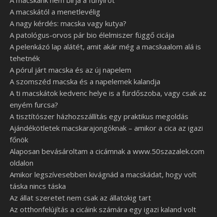
A macskánk nem bírja a fűnyírót
A macskától a menetlevélig
A nagy kérdés: macska vagy kutya?
A patológus-orvos pár bio élelmiszer függő cicája
A pelenkázó lap alátét, amit akár még a macskaalom alá is
tehetnék
A pórul járt macska és az új napelem
A szomszéd macska és a napelemek kalandja
A ti macskátok kedvenc helye is a fürdőszoba, vagy csak az
enyém furcsa?
A tisztítószer házhozszállítás egy praktikus megoldás
Ajándékötletek macskarajongóknak – amikor a cica az igazi
főnök
Alaposan bevásároltam a cicámnak a www.50szazalek.com
oldalon
Amikor legszívesebben kivágnád a macskádat, hogy volt
táska nincs táska
Az állat szeretet nem csak az állatokig tart
Az otthonfelújítás a cicáink számára egy igazi kaland volt