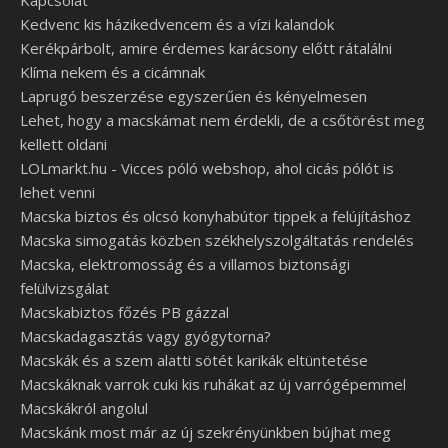
Kapcsolat
Kedvenc kis házikedvencem és a vízi kalandok
Kerékpárbolt, amire érdemes karácsony előtt rátalálni
Klíma nekem és a cicámnak
Laprugó beszerzése egyszerűen és kényelmesen
Lehet, hogy a macskámat nem érdekli, de a csőtörést meg
kellett oldani
LOLmarkt.hu - Vicces póló webshop, ahol cicás pólót is
lehet venni
Macska biztos és olcsó konyhabútor tippek a felújításhoz
Macska simogatás közben székhelyszolgáltatás rendelés
Macska, elektromosság és a villamos biztonsági
felülvizsgálat
Macskabiztos főzés PB gázzal
Macskadagasztás vagy gyógytorna?
Macskák és a szem alatti sötét karikák eltüntetése
Macskáknak varrok cuki kis ruhákat az új varrógépemmel
Macskákról angolul
Macskánk most már az új szekrényünkben bújhat meg