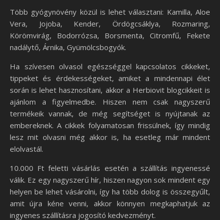
Több gyógynövény közül is lehet választani: Kamilla, Aloe
Vera, Jojoba, Kender, Ördögcsáklya, Rozmaring,
Körömvirág, Bodorrózsa, Borsmenta, Citromfű, Fekete
nadálytő, Árnika, Gyümölcsbogyók.
Ha szívesen olvasol egészséggel kapcsolatos cikkeket,
tippeket és érdekességeket, amiket a mindennapi élet
során is lehet hasznosítani, akkor a Herbiovit blogcikkeit is
ajánlom a figyelmedbe. Hiszen nem csak nagyszerű
termékeik vannak, de még segítséget is nyújtanak az
embereknek. A cikkek folyamatosan frissülnek, így mindig
lesz mit olvasni még akkor is, ha esetleg már mindent
elolvastál.
10.000 Ft feletti vásárlás esetén a szállítás ingyenessé
válik. Ez egy nagyszerű hír, hiszen nagyon sok mindent egy
helyen be lehet vásárolni, így ha több dolog is összegyűlt,
amit újra kéne venni, akkor könnyen megkaphatjuk az
ingyenes szállításra jogosító kedvezményt.