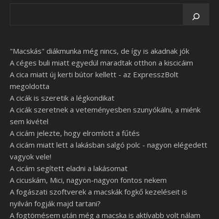
"Macskás" diákmunka még nincs, de így is akadnak jók
A céges buli miatt egyedül maradtak otthon a kiscicáim
A cica miatt új kerti bútor kellett - az ExpresszBolt
megoldotta
A cicák is szeretik a légkondikat
A cicák szeretnek a veteményesben szunyókálni, a miénk
sem kivétel
A cicám jelezte, hogy elromlott a fűtés
A cicám miatt lett a lakásban salgó polc - nagyon elégedett
vagyok vele!
A cicám segített eladni a lakásomat
A cicuskám, Mici, nagyon-nagyon fontos nekem
A fogászati szoftverek a macskák fogkő kezeléseit is
nyilván fogják majd tartani?
A fogtömésem után még a macska is aktívabb volt nálam