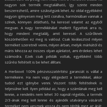
nagyon sok termék megtalálható, így szinte minden
beszerezhető, amire szükségünk lehet. Az oldal egyébként
nagyon igényesen meg lett csinálva, harmóniában vannak a
színek, könnyen átlátható, ha keresel valamit az egyből
megvan. A nagy termékkínálat mellett figyeltek arra is,
hogy mindent megtalálj, amit keresel. A szűrőknek
köszönhetően ez meg is valósul. Csak kiválasztod milyen
terméket szeretnél venni, milyen árban, melyik márkától és
máris kihozza az összes olyan ajánlatot, ami érdekes lehet
számodra. Ezek csak példák voltak, egyébként több
szűrési feltételt is be lehet állítani.
A Herbiovit 100% pénzvisszatérítési garanciát is vállal a
termékeire. Ha nem vagy elégedett a termékkel, akkor
tudod ezt igénybe venni. Viszont több feltételnek is
teljesülnie kell. Ilyen például az, hogy a számlának meg kell
lennie, a rendelés nem lehet 30 napnál régebbi, a termék
2/3-ának meg kell lennie és ajándék utalványra vásárolt
terméket nem vesznek vissza és nem térítik meg az árát.