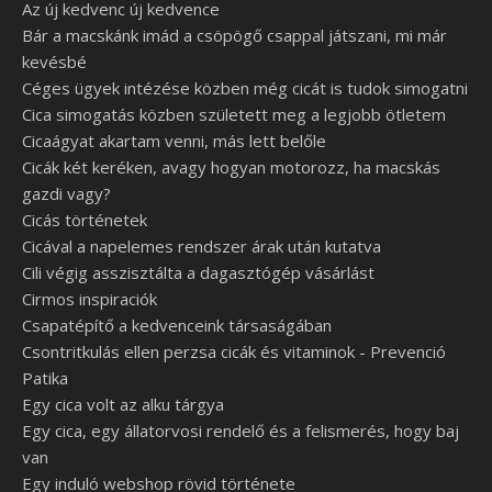
Az új kedvenc új kedvence
Bár a macskánk imád a csöpögő csappal játszani, mi már
kevésbé
Céges ügyek intézése közben még cicát is tudok simogatni
Cica simogatás közben született meg a legjobb ötletem
Cicaágyat akartam venni, más lett belőle
Cicák két keréken, avagy hogyan motorozz, ha macskás
gazdi vagy?
Cicás történetek
Cicával a napelemes rendszer árak után kutatva
Cili végig asszisztálta a dagasztógép vásárlást
Cirmos inspiraciók
Csapatépítő a kedvenceink társaságában
Csontritkulás ellen perzsa cicák és vitaminok - Prevenció
Patika
Egy cica volt az alku tárgya
Egy cica, egy állatorvosi rendelő és a felismerés, hogy baj
van
Egy induló webshop rövid története