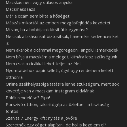
Macskás néni vagy stílusos anyuka
Macsmasszázs
Már a cicám sem bírta a hőséget
Mászás mikortól: az emberi mozgásfejlődés kezdetei
Mi van, ha a hobbijaink kicsit ütik egymást?
Ne csak a lakásunkat biztosítsuk, hanem kis kedvenceinket
is
Nem akarok a cicámmal megöregedni, angolul ismerkedek
Nem bírja a macskám a meleget, klímára lesz szükségünk
Nem csak a cicákkal lehet teljes az élet
Nyomtatáshoz papír kellett, úgyhogy rendelnem kellett
otthonra
Online székhelyszolgáltatásra lenne szükségem, mert sok
követője van a macskám Instagram oldalának
Pólók rendelése? Pipa!
Porszívó otthon, takarítógép az üzletbe - a tisztaság
fontos
Szanita 7 Energy Kft.: nyitás a jövőre
Szeretnék egy céget alapítani, de hol is kezdjem el?