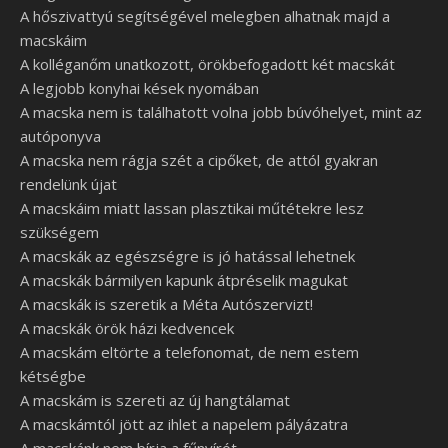
A hőszivattyú segítségével melegben alhatnak majd a
macskáim
A kolléganőm unatkozott, örökbefogadott két macskát
A legjobb konyhai kések nyomában
A macska nem is találhatott volna jobb búvóhelyet, mint az
autóponyva
A macska nem rágja szét a cipőket, de attól gyakran
rendelünk újat
A macskáim miatt lassan plasztikai műtétekre lesz
szükségem
A macskák az egészségre is jó hatással lehetnek
A macskák bármilyen kapunk átpréselik magukat
A macskák is szeretik a Méta Autószervizt!
A macskák örök házi kedvencek
A macskám eltörte a telefonomat, de nem estem
kétségbe
A macskám is szereti az új hangtálamat
A macskámtól jött az ihlet a napelem pályázatra