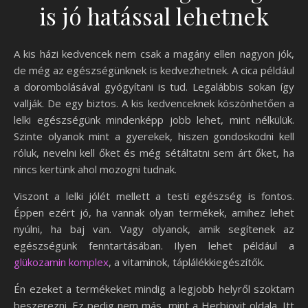
is jó hatással lehetnek
A kis házi kedvencek nem csak a magány ellen nagyon jók,
de még az egészségünknek is kedvezhetnek. A cica például
a dorombolásával gyógyítani is tud. Legalábbis sokan így
vallják. De egy biztos. A kis kedvenceknek köszönhetően a
lelki egészségünk mindenképp jobb lehet, mint nélkülük.
Szinte olyanok mint a gyerekek, hiszen gondoskodni kell
róluk, nevelni kell őket és még sétáltatni sem árt őket, ha
nincs kertünk ahol mozogni tudnak.
Viszont a lelki jólét mellett a testi egészség is fontos.
Éppen ezért jó, ha vannak olyan termékek, amihez lehet
nyúlni, ha baj van. Vagy olyanok, amik segítenek az
egészségünk fenntartásában. Ilyen lehet például a
glükozamin komplex
, a vitaminok, táplálékkiegészítők.
Én ezeket a termékeket mindig a legjobb helyről szoktam
beszerezni. Ez pedig nem más, mint a Herbiovit oldala. Itt