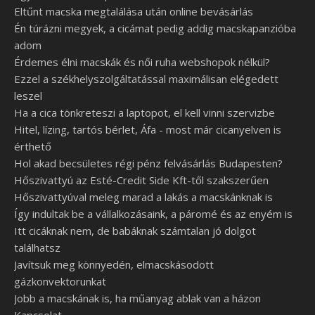
Eltűnt macska megtalálása után online bevásárlás
Én túrázni megyek, a cicámat pedig addig macskapanzióba
adom
Érdemes élni macskák és női ruha webshopok nélkül?
Ezzel a székhelyszolgáltatással maximálisan elégedett
leszel
Ha a cica tönkreteszi a laptopot, el kell vinni szervizbe
Hitel, lízing, tartós bérlet, Áfa - most már cicanyelven is
érthető
Hol akad becsületes régi pénz felvásárlás Budapesten?
Hőszivattyú az Esté-Credit Side Kft-től szakszerűen
Hőszivattyúval meleg marad a lakás a macskánknak is
Így indultak be a vállalkozásaink, a páromé és az enyém is
Itt cicáknak nem, de babáknak számtalan jó dolgot
találhatsz
Javítsuk meg könnyedén, elmacskásodott
gázkonvektorunkat
Jobb a macskának is, ha műanyag ablak van a házon