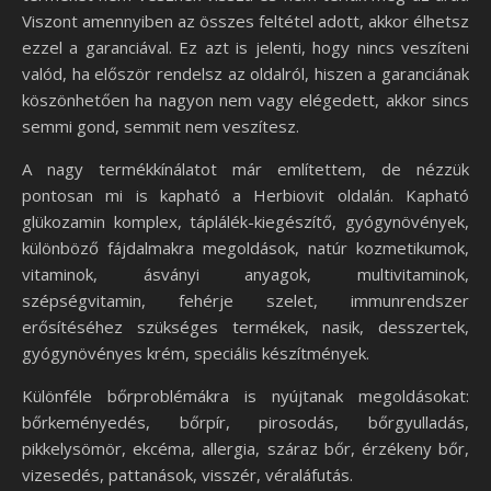
Viszont amennyiben az összes feltétel adott, akkor élhetsz
ezzel a garanciával. Ez azt is jelenti, hogy nincs veszíteni
valód, ha először rendelsz az oldalról, hiszen a garanciának
köszönhetően ha nagyon nem vagy elégedett, akkor sincs
semmi gond, semmit nem veszítesz.
A nagy termékkínálatot már említettem, de nézzük
pontosan mi is kapható a Herbiovit oldalán. Kapható
glükozamin komplex, táplálék-kiegészítő, gyógynövények,
különböző fájdalmakra megoldások, natúr kozmetikumok,
vitaminok, ásványi anyagok, multivitaminok,
szépségvitamin, fehérje szelet, immunrendszer
erősítéséhez szükséges termékek, nasik, desszertek,
gyógynövényes krém, speciális készítmények.
Különféle bőrproblémákra is nyújtanak megoldásokat:
bőrkeményedés, bőrpír, pirosodás, bőrgyulladás,
pikkelysömör, ekcéma, allergia, száraz bőr, érzékeny bőr,
vizesedés, pattanások, visszér, véraláfutás.