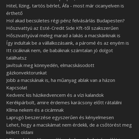
Hitel, lízing, tartós bérlet, Áfa - most már cicanyelven is
érthető
Hol akad becsületes régi pénz felvásárlás Budapesten?
Hőszivattyú az Esté-Credit Side Kft-től szakszerűen
Hőszivattyúval meleg marad a lakás a macskánknak is
Így indultak be a vállalkozásaink, a páromé és az enyém is
Itt cicáknak nem, de babáknak számtalan jó dolgot
találhatsz
Javítsuk meg könnyedén, elmacskásodott
gázkonvektorunkat
Jobb a macskának is, ha műanyag ablak van a házon
Kapcsolat
Kedvenc kis házikedvencem és a vízi kalandok
Kerékpárbolt, amire érdemes karácsony előtt rátalálni
Klíma nekem és a cicámnak
Laprugó beszerzése egyszerűen és kényelmesen
Lehet, hogy a macskámat nem érdekli, de a csőtörést meg
kellett oldani