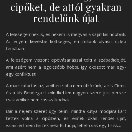
cipőket, de attól gyakran
rendelünk újat
A feleségemnek is, és nekem is megvan a saját kis hobbink.
Az enyém kevésbé költséges, én imádok olvasni üzleti
témában.
A feleségem viszont cipővásárlással tölti a szabadidejét,
ami azért nem a legolcsóbb hobbi, így okozott már egy-
egy konfliktust.
A macskatartás az, amiben soha nem ütközünk, a kis Cirmit
és a kis Bendegúzt mindketten nagyon szeretjük, persze
csak amikor nem rosszalkodnak.
Bár a nejem szeret úgy tenni, mintha kutya módjára kárt
tettek volna a cipőiben, és ennek okán rendel újat,
valamiért nem hiszek neki. Ki tudja, lehet csak egy trükk…