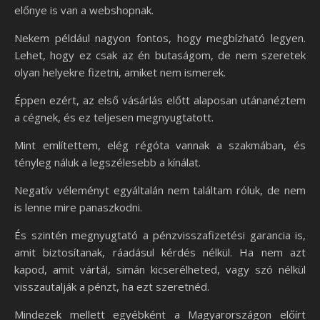
előnye is van a webshopnak.
Nekem például nagyon fontos, hogy megbízható legyen.
Lehet, hogy ez csak az én butaságom, de nem szeretek
olyan helyekre fizetni, amiket nem ismerek.
Éppen ezért, az első vásárlás előtt alaposan utánanéztem
a cégnek, és ez teljesen megnyugtatott.
Mint említettem, elég régóta vannak a szakmában, és
tényleg náluk a legszélesebb a kínálat.
Negatív véleményt egyáltalán nem találtam róluk, de nem
is lenne mire panaszkodni.
És szintén megnyugtató a pénzvisszafizetési garancia is,
amit biztosítanak, ráadásul kérdés nélkül. Ha nem azt
kapod, amit vártál, simán kicserélheted, vagy szó nélkül
visszautalják a pénzt, ha ezt szeretnéd.
Mindezek mellett egyébként a Magyarországon előírt