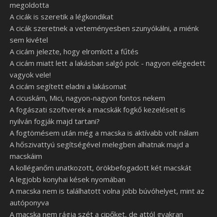
megoldotta
A cicák is szeretik a légkondikat
A cicák szeretnek a veteményesben szunyókálni, a miénk
sem kivétel
A cicám jelezte, hogy elromlott a fűtés
A cicám miatt lett a lakásban salgó polc - nagyon elégedett
vagyok vele!
A cicám segített eladni a lakásomat
A cicuskám, Mici, nagyon-nagyon fontos nekem
A fogászati szoftverek a macskák fogkő kezeléseit is
nyilván fogják majd tartani?
A fogtömésem után még a macska is aktívabb volt nálam
A hőszivattyú segítségével melegben alhatnak majd a
macskáim
A kolléganőm unatkozott, örökbefogadott két macskát
A legjobb konyhai kések nyomában
A macska nem is találhatott volna jobb búvóhelyet, mint az
autóponyva
A macska nem rágja szét a cipőket, de attól gyakran