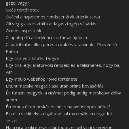
gazdi vagy?
Cicás történetek
Cicával a napelemes rendszer árak után kutatva
Cili végig asszisztálta a dagasztógép vásárlást
Cirmos inspiraciók
Csapatépítő a kedvenceink társaságában
Csontritkulás ellen perzsa cicák és vitaminok - Prevenció
Patika
Egy cica volt az alku tárgya
Egy cica, egy állatorvosi rendelő és a felismerés, hogy baj
van
Egy induló webshop rövid története
Eltűnt macska megtalálása után online bevásárlás
Én túrázni megyek, a cicámat pedig addig macskapanzióba
adom
Érdemes élni macskák és női ruha webshopok nélkül?
Ezzel a székhelyszolgáltatással maximálisan elégedett
leszel
Ha a cica tönkreteszi a laptopot, el kell vinni szervizbe