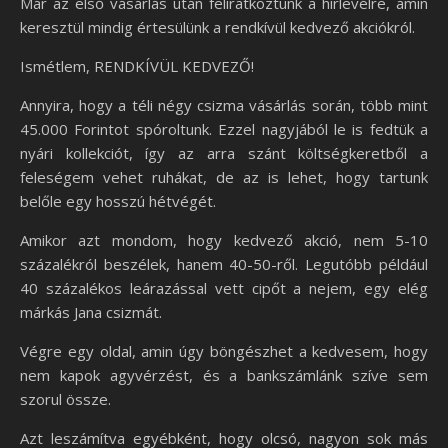
Már az első vásárlás után feliratkoztunk a hírlevélre, amin
keresztül mindig értesülünk a rendkívül kedvező akciókról.
Ismétlem, RENDKÍVÜL KEDVEZŐ!
Annyira, hogy a téli négy csizma vásárlás során, több mint
45.000 Forintot spóroltunk. Ezzel nagyjából le is fedtük a
nyári kollekciót, így az arra szánt költségkeretből a
feleségem vehet ruhákat, de az is lehet, hogy tartunk
belőle egy hosszú hétvégét.
Amikor azt mondom, hogy kedvező akció, nem 5-10
százalékról beszélek, hanem 40-50-ről. Legutóbb például
40 százalékos leárazással vett cipőt a nejem, egy elég
márkás Jana csizmát.
Végre egy oldal, amin úgy böngészhet a kedvesem, hogy
nem kapok agyvérzést, és a bankszámlánk szíve sem
szorul össze.
Azt leszámítva egyébként, hogy olcsó, nagyon sok más