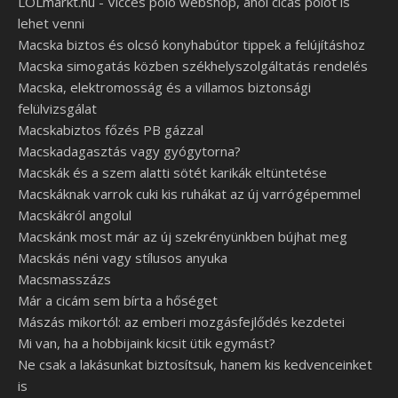
LOLmarkt.hu - Vicces póló webshop, ahol cicás pólót is
lehet venni
Macska biztos és olcsó konyhabútor tippek a felújításhoz
Macska simogatás közben székhelyszolgáltatás rendelés
Macska, elektromosság és a villamos biztonsági
felülvizsgálat
Macskabiztos főzés PB gázzal
Macskadagasztás vagy gyógytorna?
Macskák és a szem alatti sötét karikák eltüntetése
Macskáknak varrok cuki kis ruhákat az új varrógépemmel
Macskákról angolul
Macskánk most már az új szekrényünkben bújhat meg
Macskás néni vagy stílusos anyuka
Macsmasszázs
Már a cicám sem bírta a hőséget
Mászás mikortól: az emberi mozgásfejlődés kezdetei
Mi van, ha a hobbijaink kicsit ütik egymást?
Ne csak a lakásunkat biztosítsuk, hanem kis kedvenceinket
is