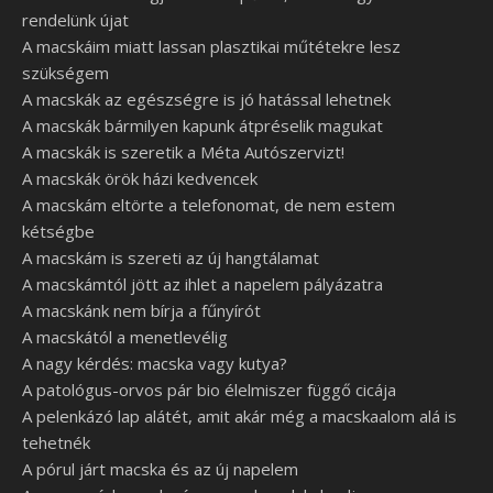
rendelünk újat
A macskáim miatt lassan plasztikai műtétekre lesz
szükségem
A macskák az egészségre is jó hatással lehetnek
A macskák bármilyen kapunk átpréselik magukat
A macskák is szeretik a Méta Autószervizt!
A macskák örök házi kedvencek
A macskám eltörte a telefonomat, de nem estem
kétségbe
A macskám is szereti az új hangtálamat
A macskámtól jött az ihlet a napelem pályázatra
A macskánk nem bírja a fűnyírót
A macskától a menetlevélig
A nagy kérdés: macska vagy kutya?
A patológus-orvos pár bio élelmiszer függő cicája
A pelenkázó lap alátét, amit akár még a macskaalom alá is
tehetnék
A pórul járt macska és az új napelem