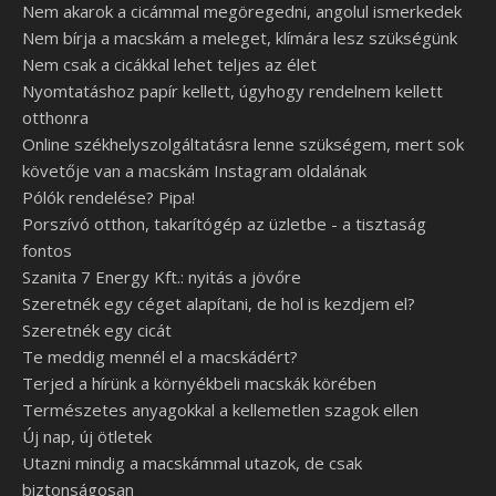
Nem akarok a cicámmal megöregedni, angolul ismerkedek
Nem bírja a macskám a meleget, klímára lesz szükségünk
Nem csak a cicákkal lehet teljes az élet
Nyomtatáshoz papír kellett, úgyhogy rendelnem kellett
otthonra
Online székhelyszolgáltatásra lenne szükségem, mert sok
követője van a macskám Instagram oldalának
Pólók rendelése? Pipa!
Porszívó otthon, takarítógép az üzletbe - a tisztaság
fontos
Szanita 7 Energy Kft.: nyitás a jövőre
Szeretnék egy céget alapítani, de hol is kezdjem el?
Szeretnék egy cicát
Te meddig mennél el a macskádért?
Terjed a hírünk a környékbeli macskák körében
Természetes anyagokkal a kellemetlen szagok ellen
Új nap, új ötletek
Utazni mindig a macskámmal utazok, de csak
biztonságosan