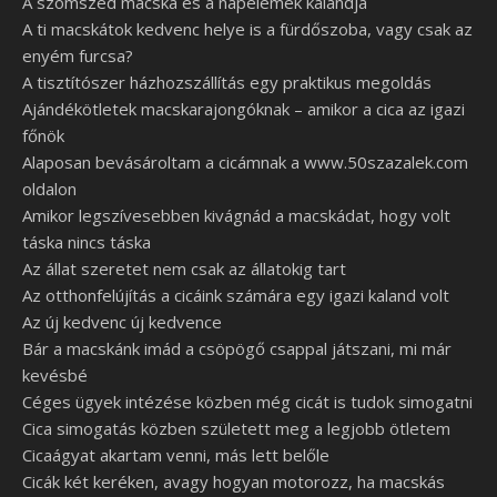
A szomszéd macska és a napelemek kalandja
A ti macskátok kedvenc helye is a fürdőszoba, vagy csak az
enyém furcsa?
A tisztítószer házhozszállítás egy praktikus megoldás
Ajándékötletek macskarajongóknak – amikor a cica az igazi
főnök
Alaposan bevásároltam a cicámnak a www.50szazalek.com
oldalon
Amikor legszívesebben kivágnád a macskádat, hogy volt
táska nincs táska
Az állat szeretet nem csak az állatokig tart
Az otthonfelújítás a cicáink számára egy igazi kaland volt
Az új kedvenc új kedvence
Bár a macskánk imád a csöpögő csappal játszani, mi már
kevésbé
Céges ügyek intézése közben még cicát is tudok simogatni
Cica simogatás közben született meg a legjobb ötletem
Cicaágyat akartam venni, más lett belőle
Cicák két keréken, avagy hogyan motorozz, ha macskás