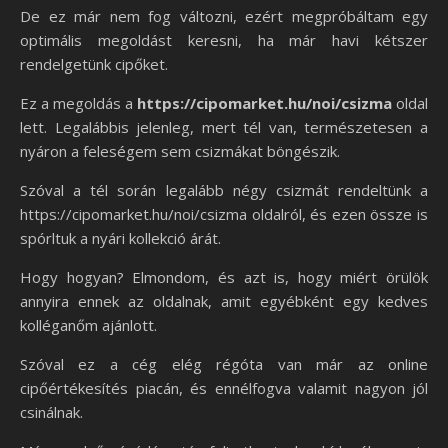
De ez már nem fog változni, ezért megpróbáltam egy
optimális megoldást keresni, ha már havi kétszer
rendelgetünk cipőket.
Ez a megoldás a
https://cipomarket.hu/noi/csizma
oldal
lett. Legalábbis jelenleg, mert tél van, természetesen a
nyáron a feleségem sem csizmákat böngészik.
Szóval a tél során legalább négy csizmát rendeltünk a
https://cipomarket.hu/noi/csizma oldalról, és ezen össze is
spórltuk a nyári kollekció árát.
Hogy hogyan? Elmondom, és azt is, hogy miért örülök
annyira ennek az oldalnak, amit egyébként egy kedves
kolléganőm ajánlott.
Szóval ez a cég elég régóta van már az online
cipőértékesítés piacán, és ennélfogva valamit nagyon jól
csinálnak.