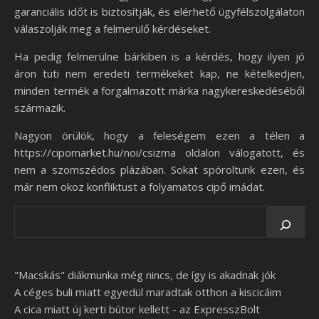
garanciális időt is biztosítják, és elérhető ügyfélszolgálaton
válaszolják meg a felmerülő kérdéseket.
Ha pedig felmerülne bárkiben is a kérdés, hogy ilyen jó
áron tuti nem eredeti termékeket kap, ne kételkedjen,
minden termék a forgalmazott márka nagykereskedéséből
származik.
Nagyon örülök, hogy a feleségem ezen a télen a
https://cipomarket.hu/noi/csizma oldalon válogatott, és
nem a szomszédos plázában. Sokat spóroltunk ezen, és
már nem okoz konfliktust a folyamatos cipő imádat.
"Macskás" diákmunka még nincs, de így is akadnak jók
A céges buli miatt egyedül maradtak otthon a kiscicáim
A cica miatt új kerti bútor kellett - az ExpresszBolt