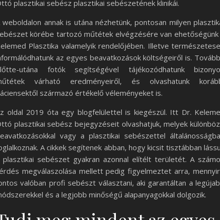
ttó plasztikai sebész plasztikai sebészetének klinikái.
 weboldalon annak is utána nézhetünk, pontosan milyen plasztik
ebészet körébe tartozó műtétek elvégzésére van ehetőségünk
elemed Plasztika valamelyik rendelőjében. Illetve természetes
nformálódhatunk az egyes beavatkozások költségeiről is. Továb
lőtte-utána fotók segítségével tájékozódhatunk bizony
űtétek várható eredményeiről, és olvashatunk koráb
áciensektől származó értékelő véleményeket is.
z oldal 2019 óta egy blogfelülettel is kiegészül. Itt Dr. Kelem
ttó plasztikai sebész bejegyzéseit olvashatjuk, melyek különbö
eavatkozásokkal vagy a plasztikai sebészettel általánosságb
oglalkoznak. A cikkek segítenek abban, hogy kicsit tisztábban láss
 plasztikai sebészet gyakran azonnal elítélt területét. A szám
érdés megválaszolása mellett pedig figyelmeztet arra, mennyi
ontos valóban profi sebészt választani, aki garantáltan a legúja
ódszerekkel és a legjobb minőségű alapanyagokkal dolgozik.
Tudj meg mindent az egyes