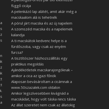
függő cicája
A pelenkázó lap alátét, amit akár még a
macskaalom alá is tehetnék
 a
A pórul járt macska és az új napelem
os
A szomszéd macska és a napelemek
az
kalandja
és
A ti macskátok kedvenc helye is a
fürdőszoba, vagy csak az enyém
furcsa?
en
A tisztítószer házhozszállítás egy
ak
praktikus megoldás
az
Ajándékötletek macskarajongóknak –
ak
amikor a cica az igazi főnök
tt
Alaposan bevásároltam a cicámnak a
tt
www.50szazalek.com oldalon
k.
Amikor legszívesebben kivágnád a
ás
macskádat, hogy volt táska nincs táska
 a
Az állat szeretet nem csak az állatokig