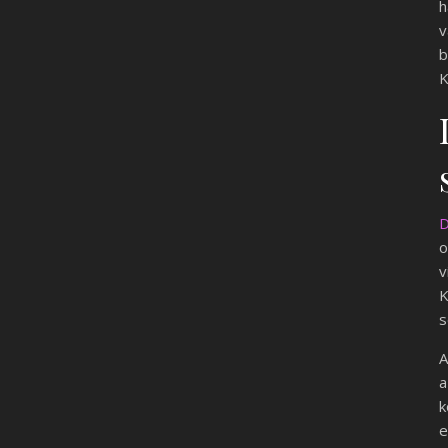
h
v
b
K
D
o
v
K
s
A
a
k
e