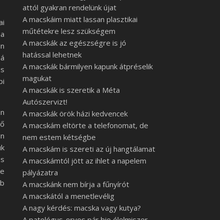
attól gyakran rendelünk újat
A macskáim miatt lassan plasztikai
ai
műtétekre lesz szükségem
 a
A macskák az egészségre is jó
en
hatással lehetnek
bá
A macskák bármilyen kapunk átpréselik
os
magukat
bi
A macskák is szeretik a Méta
Autószervizt!
en
A macskák örök házi kedvencek
ző
A macskám eltörte a telefonomat, de
an
nem estem kétségbe
uk
A macskám is szereti az új hangtálamat
os
A macskámtól jött az ihlet a napelem
re
pályázatra
bb
A macskánk nem bírja a fűnyírót
A macskától a menetlevélig
A nagy kérdés: macska vagy kutya?
A patológus-orvos pár bio élelmiszer