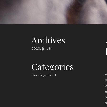
Archives
2020. január
Categories
A
Uncategorized
b
v
e
m
m