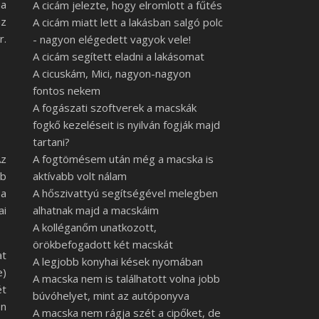
ha
A cicám jelezte, hogy elromlott a fűtés
az
A cicám miatt lett a lakásban salgó polc
r.
- nagyon elégedett vagyok vele!
A cicám segített eladni a lakásomat
A cicuskám, Mici, nagyon-nagyon
fontos nekem
A fogászati szoftverek a macskák
fogkő kezeléseit is nyilván fogják majd
tartani?
Az
A fogtömésem után még a macska is
bb
aktívabb volt nálam
 a
A hőszivattyú segítségével melegben
ai
alhatnak majd a macskáim
A kolléganőm unatkozott,
örökbefogadott két macskát
at
A legjobb konyhai kések nyomában
e)
A macska nem is találhatott volna jobb
ét
búvóhelyet, mint az autóponyva
en
A macska nem rágja szét a cipőket, de