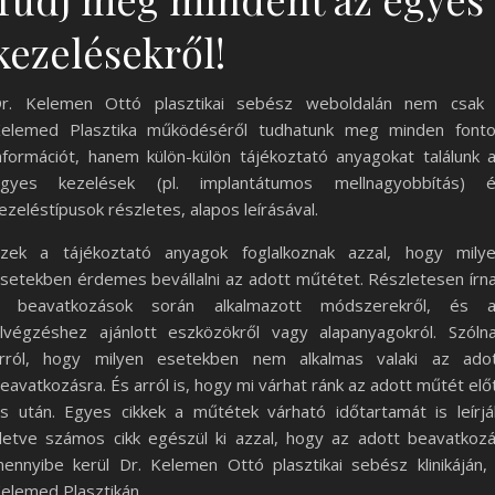
kezelésekről!
r. Kelemen Ottó plasztikai sebész weboldalán nem csak
elemed Plasztika működéséről tudhatunk meg minden font
nformációt, hanem külön-külön tájékoztató anyagokat találunk 
gyes kezelések (pl. implantátumos mellnagyobbítás) 
ezeléstípusok részletes, alapos leírásával.
zek a tájékoztató anyagok foglalkoznak azzal, hogy mily
setekben érdemes bevállalni az adott műtétet. Részletesen írn
 beavatkozások során alkalmazott módszerekről, és 
lvégzéshez ajánlott eszközökről vagy alapanyagokról. Szóln
rról, hogy milyen esetekben nem alkalmas valaki az ado
eavatkozásra. És arról is, hogy mi várhat ránk az adott műtét elő
s után. Egyes cikkek a műtétek várható időtartamát is leírjá
lletve számos cikk egészül ki azzal, hogy az adott beavatkoz
ennyibe kerül Dr. Kelemen Ottó plasztikai sebész klinikáján,
elemed Plasztikán.