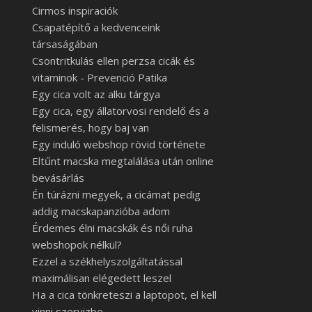
Cirmos inspiraciók
Csapatépítő a kedvenceink
társaságában
Csontritkulás ellen perzsa cicák és
vitaminok - Prevenció Patika
Egy cica volt az alku tárgya
Egy cica, egy állatorvosi rendelő és a
felismerés, hogy baj van
Egy induló webshop rövid története
Eltűnt macska megtalálása után online
bevásárlás
Én túrázni megyek, a cicámat pedig
addig macskapanzióba adom
Érdemes élni macskák és női ruha
webshopok nélkül?
Ezzel a székhelyszolgáltatással
maximálisan elégedett leszel
Ha a cica tönkreteszi a laptopot, el kell
vinni szervizbe