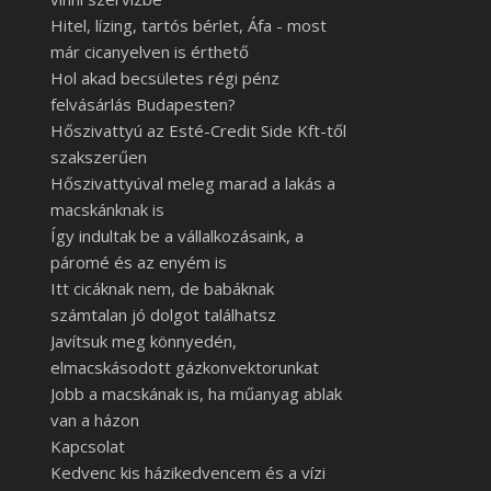
Hitel, lízing, tartós bérlet, Áfa - most
már cicanyelven is érthető
Hol akad becsületes régi pénz
felvásárlás Budapesten?
Hőszivattyú az Esté-Credit Side Kft-től
szakszerűen
Hőszivattyúval meleg marad a lakás a
macskánknak is
Így indultak be a vállalkozásaink, a
páromé és az enyém is
Itt cicáknak nem, de babáknak
számtalan jó dolgot találhatsz
Javítsuk meg könnyedén,
elmacskásodott gázkonvektorunkat
Jobb a macskának is, ha műanyag ablak
van a házon
Kapcsolat
Kedvenc kis házikedvencem és a vízi