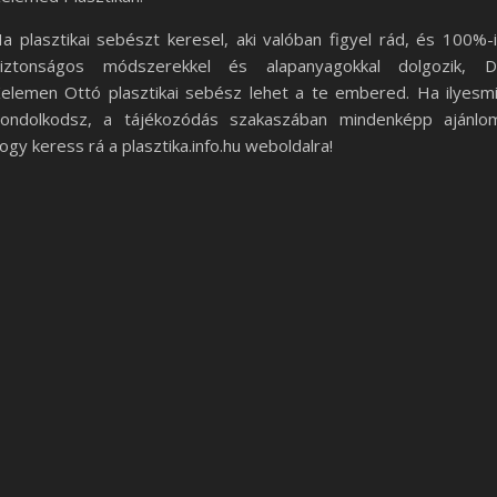
a plasztikai sebészt keresel, aki valóban figyel rád, és 100%-
iztonságos módszerekkel és alapanyagokkal dolgozik, D
elemen Ottó plasztikai sebész lehet a te embered. Ha ilyesm
ondolkodsz, a tájékozódás szakaszában mindenképp ajánlo
ogy keress rá a plasztika.info.hu weboldalra!