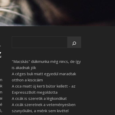
n
z
"Macskás" diákmunka még nincs, de így
is akadnak jók
A céges buli miatt egyedül maradtak
om
otthon a kiscicáim
ak
A cica miatt új kerti bútor kellett - az
em
ExpresszBolt megoldotta
ai
A cicák is szeretik a légkondikat
zé
A cicák szeretnek a veteményesben
ó,
szunyókálni, a miénk sem kivétel