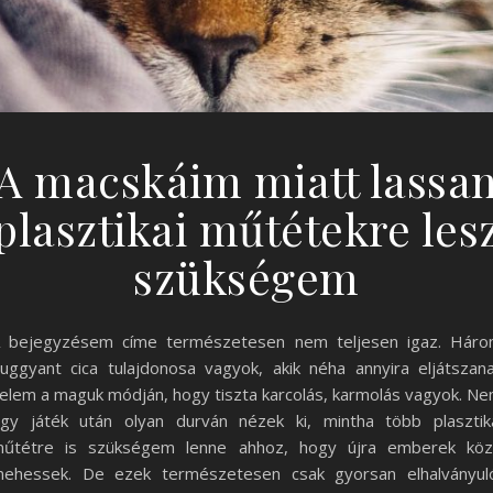
A macskáim miatt lassa
plasztikai műtétekre les
szükségem
 bejegyzésem címe természetesen nem teljesen igaz. Hár
uggyant cica tulajdonosa vagyok, akik néha annyira eljátszan
elem a maguk módján, hogy tiszta karcolás, karmolás vagyok. N
gy játék után olyan durván nézek ki, mintha több plasztik
űtétre is szükségem lenne ahhoz, hogy újra emberek kö
ehessek. De ezek természetesen csak gyorsan elhalványul