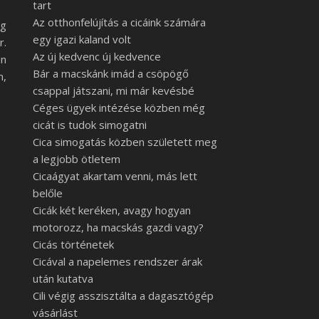
tart
Az otthonfelújítás a cicáink számára
ig
egy igazi kaland volt
r.
Az új kedvenc új kedvence
in
Bár a macskánk imád a csöpögő
m,
csappal játszani, mi már kevésbé
Céges ügyek intézése közben még
cicát is tudok simogatni
Cica simogatás közben született meg
a legjobb ötletem
Cicaágyat akartam venni, más lett
belőle
Cicák két keréken, avagy hogyan
motorozz, ha macskás gazdi vagy?
Cicás történetek
Cicával a napelemes rendszer árak
után kutatva
Cili végig asszisztálta a dagasztógép
vásárlást