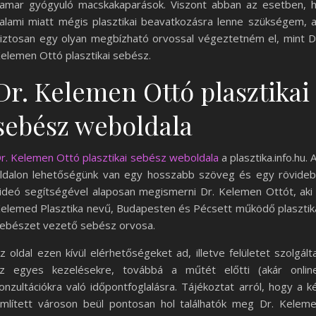
amar gyógyuló macskakaparások. Viszont abban az esetben, 
alami miatt mégis plasztikai beavatkozásra lenne szükségem, 
iztosan egy olyan megbízható orvossal végeztetném el, mint D
elemen Ottó plasztikai sebész.
Dr. Kelemen Ottó plasztikai
sebész weboldala
r. Kelemen Ottó plasztikai sebész weboldala
a plasztika.info.hu. 
ldalon lehetőségünk van egy hosszabb szöveg és egy rövide
ideó segítségével alaposan megismerni Dr. Kelemen Ottót, aki
elemed Plasztika nevű, Budapesten és Pécsett működő plasztik
ebészet vezető sebész orvosa.
z oldal ezen kívül elérhetőségeket ad, illetve felületet szolgált
z egyes kezelésekre, továbbá a műtét előtti (akár onlin
onzultációkra való időpontfoglalásra. Tájékoztat arról, hogy a k
mlített városon beül pontosan hol találhatók meg Dr. Kelem