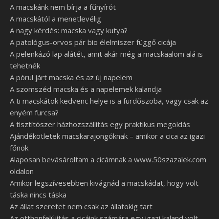
A macskánk nem bírja a fűnyírót
A macskától a menetlevélig
A nagy kérdés: macska vagy kutya?
A patológus-orvos pár bio élelmiszer függő cicája
A pelenkázó lap alátét, amit akár még a macskaalom alá is
tehetnék
A pórul járt macska és az új napelem
A szomszéd macska és a napelemek kalandja
A ti macskátok kedvenc helye is a fürdőszoba, vagy csak az
enyém furcsa?
A tisztítószer házhozszállítás egy praktikus megoldás
Ajándékötletek macskarajongóknak – amikor a cica az igazi
főnök
Alaposan bevásároltam a cicámnak a www.50szazalek.com
oldalon
Amikor legszívesebben kivágnád a macskádat, hogy volt
táska nincs táska
Az állat szeretet nem csak az állatokig tart
Az otthonfelújítás a cicáink számára egy igazi kaland volt