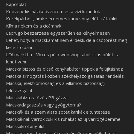
Kapcsolat
Kedvenc kis házikedvencem és a vízi kalandok
Kerékpárbolt, amire érdemes karácsony előtt rátalálni
Klíma nekem és a cicámnak
Laprugó beszerzése egyszerűen és kényelmesen
Lehet, hogy a macskámat nem érdekli, de a csőtörést meg
kellett oldani
LOLmarkt.hu - Vicces póló webshop, ahol cicás pólót is
lehet venni
Macska biztos és olcsó konyhabútor tippek a felújításhoz
Macska simogatás közben székhelyszolgáltatás rendelés
Macska, elektromosság és a villamos biztonsági
felülvizsgálat
Macskabiztos főzés PB gázzal
Macskadagasztás vagy gyógytorna?
Macskák és a szem alatti sötét karikák eltüntetése
Macskáknak varrok cuki kis ruhákat az új varrógépemmel
Macskákról angolul
Macskánk most már az új szekrényünkben bújhat meg