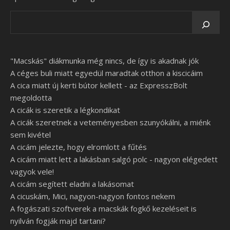
"Macskás" diákmunka még nincs, de így is akadnak jók
A céges buli miatt egyedül maradtak otthon a kiscicáim
A cica miatt új kerti bútor kellett - az ExpresszBolt
megoldotta
A cicák is szeretik a légkondikat
A cicák szeretnek a veteményesben szunyókálni, a miénk
sem kivétel
A cicám jelezte, hogy elromlott a fűtés
A cicám miatt lett a lakásban salgó polc - nagyon elégedett
vagyok vele!
A cicám segített eladni a lakásomat
A cicuskám, Mici, nagyon-nagyon fontos nekem
A fogászati szoftverek a macskák fogkő kezeléseit is
nyilván fogják majd tartani?