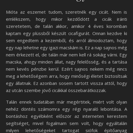
Mióta az eszemet tudom, szeretnék egy cicát. Nem is
emlékszem, hogy mikor kezdődött a cicák iránti
szeretetem, de talán akkor, amikor 4 éves koromban
kaptam egy plüssből készült cicafigurát. Onnan kezdve ki
sem engedtem a kezemből, és arról álmodoztam, hogy
egy nap lehetne egy igazi macskám is. Ez a nap sajnos még
nem érkezett el, de talán már nem kell rá sokáig várni. Egy
macska, ahogy minden állat, nagy felelősség, és a tartása
nem kevés pénzbe kerül. Ezért sajnos nekem még nincs
meg a lehetőségem arra, hogy minőségi életet biztosítsak
egy állatnak. Ez azonban sosem tartott vissza attól, hogy
az utcán szembe jövő cicákkal összebarátkozzak.
Talán ennek tudatában már megértitek, miért volt olyan
nehéz döntés számomra egy régi nyaraló lebontása. A
bontáshoz egyébként először az interneten kerestem
segítséget, mivel fogalmam sem volt, hogy egyáltalán
milyen lehetőségeket tartogat siófok építőanyag