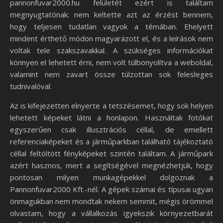
pannonfuvar2000.hu felületét ezért is találtam
megnyugtatónak: nem keltette azt az érzést bennem,
hogy teljesen tudatlan vagyok a témában. Ehelyett
mindent érthető módon magyarázott el, és a leírások nem
voltak tele szakszavakkal. A szükséges információkat
könnyen el lehetett érni, nem volt túlbonyolítva a weboldal,
valamint nem zavart össze túlzottan sok felesleges
tudnivalóval.
Az is kifejezetten elnyerte a tetszésemet, hogy sok helyen
lehetett képeket látni a honlapon. Használtak fotókat
egyszerűen csak illusztrációs céllal, de emellett
referenciaképeket és a járműparkban található tájékoztató
céllal feltöltött fényképeket szintén találtam. A járműpark
azért hasznos, mert a segítségével megnézhetjük, hogy
pontosan milyen munkagépekkel dolgoznak a
Pannonfuvar2000 Kft.-nél. A gépek számai és típusai ugyan
önmagukban nem mondtak nekem semmit, mégis örömmel
olvastam, hogy a vállalkozás igyekszik környezetbarát