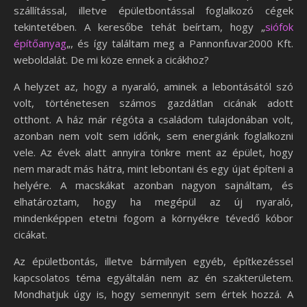
szállítással, illetve épületbontással foglalkozó cégek
tekintetében. A keresőbe tehát beírtam, hogy „
siófok
építőanyag
„, és így találtam meg a Pannonfuvar2000 Kft.
weboldalát. De mi köze ennek a cicákhoz?
A helyzet az, hogy a nyaraló, aminek a lebontásától szó
volt, történetesen számos gazdátlan cicának adott
otthont. A ház már régóta a családom tulajdonában volt,
azonban nem volt sem időnk, sem energiánk foglalkozni
vele. Az évek alatt annyira tönkre ment az épület, hogy
nem maradt más hátra, mint lebontani és egy újat építeni a
helyére. A macskákat azonban nagyon sajnáltam, és
elhatároztam, hogy ha megépül az új nyaraló,
mindenképpen etetni fogom a környékre tévedő kóbor
cicákat.
Az épületbontás, illetve bármilyen egyéb, építkezéssel
kapcsolatos téma egyáltalán nem az én szakterületem.
Mondhatjuk úgy is, hogy semennyit sem értek hozzá. A