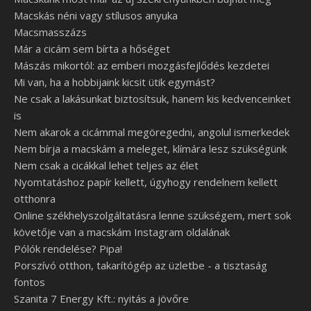
Macskás néni vagy stílusos anyuka
Macsmasszázs
Már a cicám sem bírta a hőséget
Mászás mikortól: az emberi mozgásfejlődés kezdetei
Mi van, ha a hobbijaink kicsit ütik egymást?
Ne csak a lakásunkat biztosítsuk, hanem kis kedvenceinket
is
Nem akarok a cicámmal megöregedni, angolul ismerkedek
Nem bírja a macskám a meleget, klímára lesz szükségünk
Nem csak a cicákkal lehet teljes az élet
Nyomtatáshoz papír kellett, úgyhogy rendelnem kellett
otthonra
Online székhelyszolgáltatásra lenne szükségem, mert sok
követője van a macskám Instagram oldalának
Pólók rendelése? Pipa!
Porszívó otthon, takarítógép az üzletbe - a tisztaság
fontos
Szanita 7 Energy Kft.: nyitás a jövőre