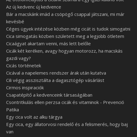
Az új kedvenc új kedvence
Bár a macskánk imád a csöpögő csappal játszani, mi már
kevésbé
Céges ügyek intézése közben még cicát is tudok simogatni
Cica simogatás közben született meg a legjobb ötletem
Cicaágyat akartam venni, más lett belőle
Cicák két keréken, avagy hogyan motorozz, ha macskás
gazdi vagy?
Cicás történetek
Cicával a napelemes rendszer árak után kutatva
Cili végig asszisztálta a dagasztógép vásárlást
Cirmos inspiraciók
Csapatépítő a kedvenceink társaságában
Csontritkulás ellen perzsa cicák és vitaminok - Prevenció
Patika
Egy cica volt az alku tárgya
Egy cica, egy állatorvosi rendelő és a felismerés, hogy baj
van