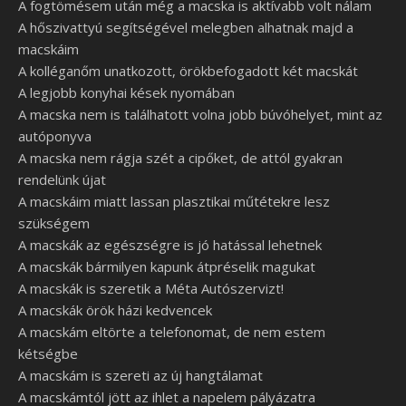
A fogtömésem után még a macska is aktívabb volt nálam
A hőszivattyú segítségével melegben alhatnak majd a
macskáim
A kolléganőm unatkozott, örökbefogadott két macskát
A legjobb konyhai kések nyomában
A macska nem is találhatott volna jobb búvóhelyet, mint az
autóponyva
A macska nem rágja szét a cipőket, de attól gyakran
rendelünk újat
A macskáim miatt lassan plasztikai műtétekre lesz
szükségem
A macskák az egészségre is jó hatással lehetnek
A macskák bármilyen kapunk átpréselik magukat
A macskák is szeretik a Méta Autószervizt!
A macskák örök házi kedvencek
A macskám eltörte a telefonomat, de nem estem
kétségbe
A macskám is szereti az új hangtálamat
A macskámtól jött az ihlet a napelem pályázatra