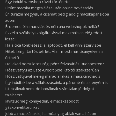
Egy induló webshop rövid története
Eltűnt macska megtalálása után online bevásárlás
Én túrázni megyek, a cicámat pedig addig macskapanzióba
adom
Érdemes élni macskák és női ruha webshopok nélkül?
Ezzel a székhelyszolgáltatással maximálisan elégedett
leszel
Ha a cica tönkreteszi a laptopot, el kell vinni szervizbe
Hitel, lízing, tartós bérlet, Áfa - most már cicanyelven is
érthető
Hol akad becsületes régi pénz felvásárlás Budapesten?
Hőszivattyú az Esté-Credit Side Kft-től szakszerűen
Hőszivattyúval meleg marad a lakás a macskánknak is
Így indultak be a vállalkozásaink, a páromé és az enyém is
Itt cicáknak nem, de babáknak számtalan jó dolgot
találhatsz
Javítsuk meg könnyedén, elmacskásodott
gázkonvektorunkat
Jobb a macskának is, ha műanyag ablak van a házon