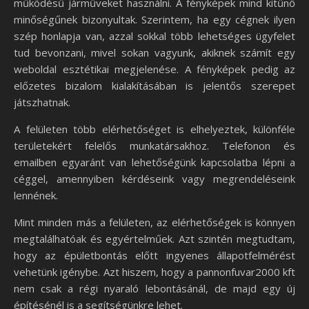
működésű járműveket használni. A fényképek mind kitűnő
minőségűnek bizonyultak. Szerintem, ha egy cégnek ilyen
szép honlapja van, azzal sokkal több lehetséges ügyfelet
tud bevonzani, mivel sokan vagyunk, akiknek számít egy
weboldal esztétikai megjelenése. A fényképek pedig az
előzetes bizalom kialakításában is jelentős szerepet
játszhatnak.
A felületen több elérhetőséget is elhelyeztek, különféle
területekért felelős munkatársakhoz. Telefonon és
emailben egyaránt van lehetőségünk kapcsolatba lépni a
céggel, amennyiben kérdéseink vagy megrendeléseink
lennének.
Mint minden más a felületen, az elérhetőségek is könnyen
megtalálhatóak és egyértelműek. Azt szintén megtudtam,
hogy az épületbontás előtt ingyenes állapotfelmérést
vehetünk igénybe. Azt hiszem, hogy a pannonfuvar2000 kft
nem csak a régi nyaraló lebontásánál, de majd egy új
építésénél is a segítségünkre lehet.