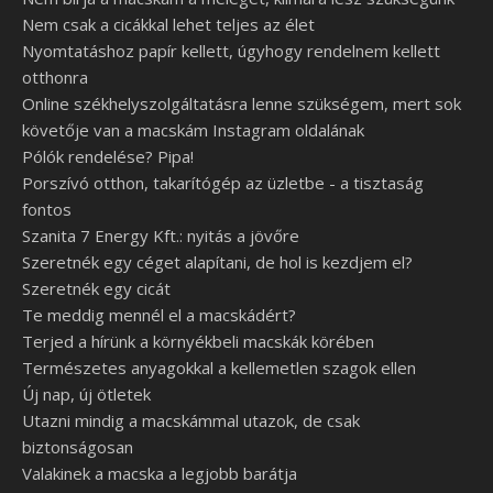
Nem csak a cicákkal lehet teljes az élet
Nyomtatáshoz papír kellett, úgyhogy rendelnem kellett
otthonra
Online székhelyszolgáltatásra lenne szükségem, mert sok
követője van a macskám Instagram oldalának
Pólók rendelése? Pipa!
Porszívó otthon, takarítógép az üzletbe - a tisztaság
fontos
Szanita 7 Energy Kft.: nyitás a jövőre
Szeretnék egy céget alapítani, de hol is kezdjem el?
Szeretnék egy cicát
Te meddig mennél el a macskádért?
Terjed a hírünk a környékbeli macskák körében
Természetes anyagokkal a kellemetlen szagok ellen
Új nap, új ötletek
Utazni mindig a macskámmal utazok, de csak
biztonságosan
Valakinek a macska a legjobb barátja