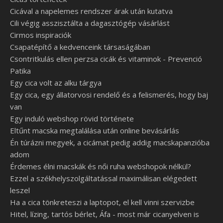
Cicával a napelemes rendszer árak után kutatva
Cili végig asszisztálta a dagasztógép vásárlást
Cirmos inspiraciók
Csapatépítő a kedvenceink társaságában
Csontritkulás ellen perzsa cicák és vitaminok - Prevenció
Patika
Egy cica volt az alku tárgya
Egy cica, egy állatorvosi rendelő és a felismerés, hogy baj
van
Egy induló webshop rövid története
Eltűnt macska megtalálása után online bevásárlás
Én túrázni megyek, a cicámat pedig addig macskapanzióba
adom
Érdemes élni macskák és női ruha webshopok nélkül?
Ezzel a székhelyszolgáltatással maximálisan elégedett
leszel
Ha a cica tönkreteszi a laptopot, el kell vinni szervizbe
Hitel, lízing, tartós bérlet, Áfa - most már cicanyelven is