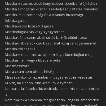
Macska biztos és olcsó konyhabútor tippek a felújításhoz
Macska simogatás közben székhelyszolgáltatás rendelés
Macska, elektromosság és a villamos biztonsági
felülvizsgálat
Macskabiztos főzés PB gázzal
Macskadagasztás vagy gyógytorna?
Macskák és a szem alatti sötét karikák eltüntetése
Macskáknak varrok cuki kis ruhákat az új varrógépemmel
Macskákról angolul
Macskánk most már az új szekrényünkben bújhat meg
Macskás néni vagy stílusos anyuka
Macsmasszázs
Már a cicám sem bírta a hőséget
Mászás mikortól: az emberi mozgásfejlődés kezdetei
Mi van, ha a hobbijaink kicsit ütik egymást?
Ne csak a lakásunkat biztosítsuk, hanem kis kedvenceinket
is
Nem akarok a cicámmal megöregedni, angolul ismerkedek
Nem bírja a macskám a meleget, klímára lesz szükségünk