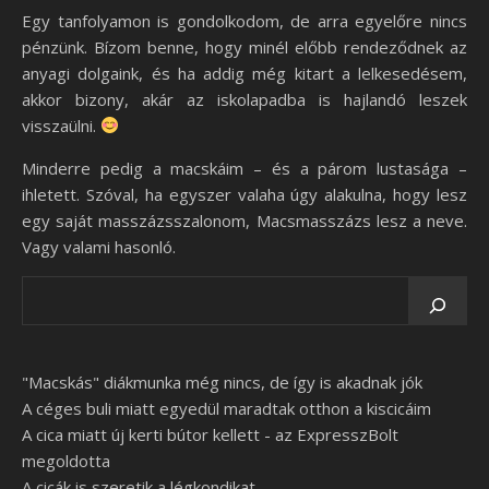
Egy tanfolyamon is gondolkodom, de arra egyelőre nincs
pénzünk. Bízom benne, hogy minél előbb rendeződnek az
anyagi dolgaink, és ha addig még kitart a lelkesedésem,
akkor bizony, akár az iskolapadba is hajlandó leszek
visszaülni.
Minderre pedig a macskáim – és a párom lustasága –
ihletett. Szóval, ha egyszer valaha úgy alakulna, hogy lesz
egy saját masszázsszalonom, Macsmasszázs lesz a neve.
Vagy valami hasonló.
"Macskás" diákmunka még nincs, de így is akadnak jók
A céges buli miatt egyedül maradtak otthon a kiscicáim
A cica miatt új kerti bútor kellett - az ExpresszBolt
megoldotta
A cicák is szeretik a légkondikat