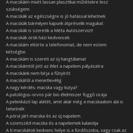
A macskáim miatt lassan plasztikai műtétekre lesz
szükségem
A macskák az egészségre is jó hatással lehetnek
A macskák bármilyen kapunk átpréselik magukat
A macskák is szeretik a Méta Autószervizt!
A macskák örök házi kedvencek
A macskám eltörte a telefonomat, de nem estem
kétségbe
A macskám is szereti az új hangtálamat
A macskámtól jött az ihlet a napelem pályázatra
A macskánk nem bírja a fűnyírót
A macskától a menetlevélig
A nagy kérdés: macska vagy kutya?
A patológus-orvos pár bio élelmiszer függő cicája
A pelenkázó lap alátét, amit akár még a macskaalom alá is
tehetnék
A pórul járt macska és az új napelem
A szomszéd macska és a napelemek kalandja
A ti macskátok kedvenc helye is a fürdőszoba, vagy csak az