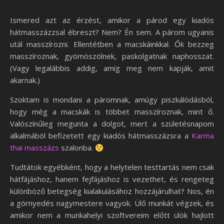
Ismered azt az érzést, amikor a párod egy kiadós
hátmasszázzsal ébreszt? Nem? Én sem. A párom ugyanis
utál masszírozni. Ellentétben a macskáinkkal. Ők bezzeg
masszíroznak, gyömöszölnek, paskolgatnak naphosszat.
(Vagy legalábbis addig, amíg meg nem kapják, amit
akarnak.)
Szoktam is mondani a páromnak, amúgy piszkálódásból,
hogy még a macskák is többet masszíroznak, mint ő.
Valószínűleg megunta a dolgot, mert a születésnapom
alkalmából befizetett egy kiadós hátmasszázsra a
Karma
thai masszázs
szalonba.
Tudtátok egyébként, hogy a helytelen testtartás nem csak
hátfájáshoz, hanem fejfájáshoz is vezethet, és rengeteg
különböző betegség kialakulásához hozzájárulhat? Nos, én
a görnyedés nagymestere vagyok. Ülő munkát végzek, és
amikor nem a munkahelyi szoftvereim előtt ülök hajlott