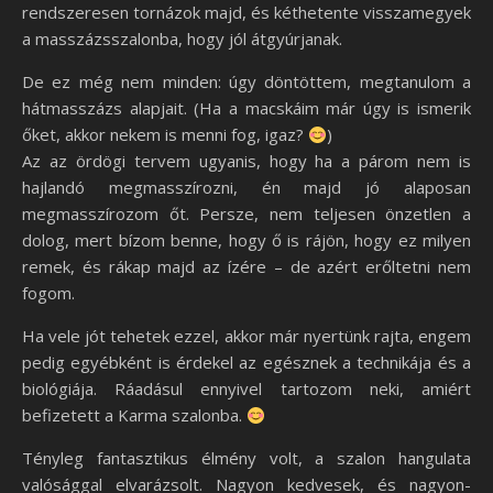
rendszeresen tornázok majd, és kéthetente visszamegyek
a masszázsszalonba, hogy jól átgyúrjanak.
De ez még nem minden: úgy döntöttem, megtanulom a
hátmasszázs alapjait. (Ha a macskáim már úgy is ismerik
őket, akkor nekem is menni fog, igaz?
)
Az az ördögi tervem ugyanis, hogy ha a párom nem is
hajlandó megmasszírozni, én majd jó alaposan
megmasszírozom őt. Persze, nem teljesen önzetlen a
dolog, mert bízom benne, hogy ő is rájön, hogy ez milyen
remek, és rákap majd az ízére – de azért erőltetni nem
fogom.
Ha vele jót tehetek ezzel, akkor már nyertünk rajta, engem
pedig egyébként is érdekel az egésznek a technikája és a
biológiája. Ráadásul ennyivel tartozom neki, amiért
befizetett a Karma szalonba.
Tényleg fantasztikus élmény volt, a szalon hangulata
valósággal elvarázsolt. Nagyon kedvesek, és nagyon-