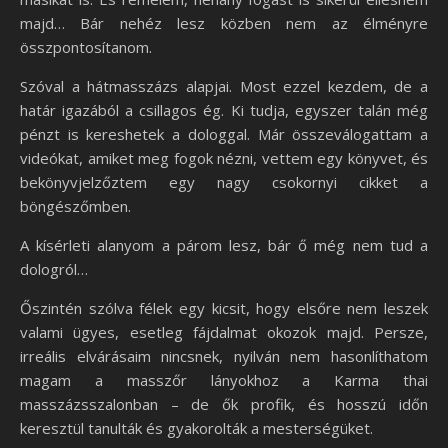
majd… Bár nehéz lesz közben nem az élményre
összpontosítanom.
Szóval a hátmasszázs alapjai. Most ezzel kezdem, de a
határ igazából a csillagos ég. Ki tudja, egyszer talán még
pénzt is kereshetek a dologgal. Már összeválogattam a
videókat, amiket meg fogok nézni, vettem egy könyvet, és
bekönyvjelzőztem egy nagy csokornyi cikket a
böngészőmben.
A kísérleti alanyom a párom lesz, bár ő még nem tud a
dologról…
Őszintén szólva félek egy kicsit, hogy elsőre nem leszek
valami ügyes, esetleg fájdalmat okozok majd. Persze,
irreális elvárásaim nincsnek, nyilván nem hasonlíthatom
magam a masszőr lányokhoz a Karma thai
masszázsszalonban – de ők profik, és hosszú időn
keresztül tanulták és gyakorolták a mesterségüket.