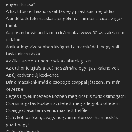
enyém furcsa?
A tisztítószer házhozszállítás egy praktikus megoldás
Ajándékötletek macskarajongóknak – amikor a cica az igazi
főnök
Alaposan bevásároltam a cicámnak a www.50szazalek.com
oldalon
Amikor legszívesebben kivágnád a macskádat, hogy volt
táska nincs táska
Az állat szeretet nem csak az állatokig tart
Az otthonfelújítás a cicáink számára egy igazi kaland volt
Az új kedvenc új kedvence
Bár a macskánk imád a csöpögő csappal játszani, mi már
kevésbé
Céges ügyek intézése közben még cicát is tudok simogatni
Cica simogatás közben született meg a legjobb ötletem
Cicaágyat akartam venni, más lett belőle
Cicák két keréken, avagy hogyan motorozz, ha macskás
gazdi vagy?
Cicás történetek