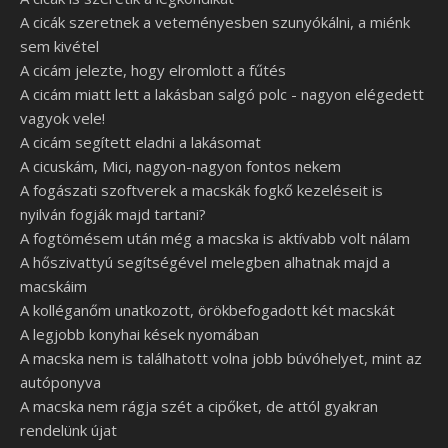
A cicák szeretnek a veteményesben szunyókálni, a miénk
sem kivétel
A cicám jelezte, hogy elromlott a fűtés
A cicám miatt lett a lakásban salgó polc - nagyon elégedett
vagyok vele!
A cicám segített eladni a lakásomat
A cicuskám, Mici, nagyon-nagyon fontos nekem
A fogászati szoftverek a macskák fogkő kezeléseit is
nyilván fogják majd tartani?
A fogtömésem után még a macska is aktívabb volt nálam
A hőszivattyú segítségével melegben alhatnak majd a
macskáim
A kolléganőm unatkozott, örökbefogadott két macskát
A legjobb konyhai kések nyomában
A macska nem is találhatott volna jobb búvóhelyet, mint az
autóponyva
A macska nem rágja szét a cipőket, de attól gyakran
rendelünk újat