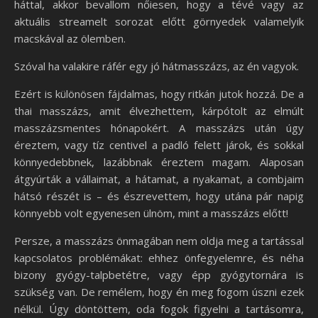
háttal, akkor bevallom nőiesen, hogy a tévé vagy az
aktuális streamelt sorozat előtt görnyedek valamelyik
macskával az ölemben.
Szóval ha valakire ráfér egy jó hátmasszázs, az én vagyok.
Ezért is különösen fájdalmas, hogy ritkán jutok hozzá. De a
thai masszázs, amit élvezhettem, kárpótolt az elmúlt
masszázsmentes hónapokért. A masszázs után úgy
éreztem, vagy tíz centivel a padló felett járok, és sokkal
könnyedebbnek, lazábbnak éreztem magam. Alaposan
átgyúrták a vállaimat, a hátamat, a nyakamat, a combjaim
hátsó részét is – és észrevettem, hogy utána pár napig
könnyebb volt egyenesen ülnöm, mint a masszázs előtt!
Persze, a masszázs önmagában nem oldja meg a tartással
kapcsolatos problémákat: ehhez önfegyelemre, és néha
bizony gyógy-talpbetétre, vagy épp gyógytornára is
szükség van. De remélem, hogy én meg fogom úszni ezek
nélkül. Úgy döntöttem, oda fogok figyelni a tartásomra,