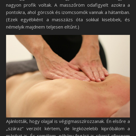
nagyon profik voltak. A masszőröm odafigyelt azokra a
pontokra, ahol görcsök és izomcsomók vannak a hátamban.
(Ezek egyébként a masszázs óta sokkal kisebbek, és
némelyik majdnem teljesen eltűnt.)
Ajánlották, hogy olajjal is végigmasszírozzanak. Én elsőre a
„száraz” verziót kértem, de legközelebb kipróbálom a
másikat is. És remélem, néhány fogást is sikerül ellesnem