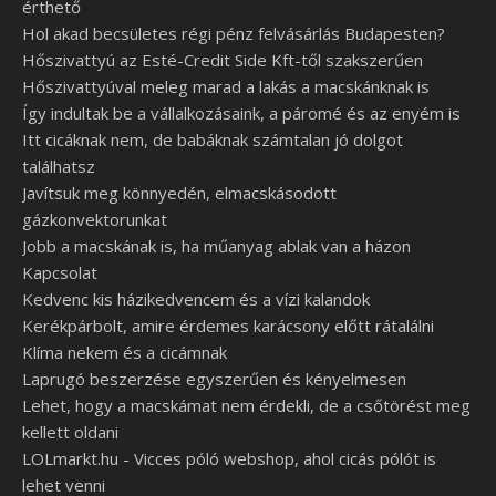
érthető
Hol akad becsületes régi pénz felvásárlás Budapesten?
Hőszivattyú az Esté-Credit Side Kft-től szakszerűen
Hőszivattyúval meleg marad a lakás a macskánknak is
Így indultak be a vállalkozásaink, a páromé és az enyém is
Itt cicáknak nem, de babáknak számtalan jó dolgot
találhatsz
Javítsuk meg könnyedén, elmacskásodott
gázkonvektorunkat
Jobb a macskának is, ha műanyag ablak van a házon
Kapcsolat
Kedvenc kis házikedvencem és a vízi kalandok
Kerékpárbolt, amire érdemes karácsony előtt rátalálni
Klíma nekem és a cicámnak
Laprugó beszerzése egyszerűen és kényelmesen
Lehet, hogy a macskámat nem érdekli, de a csőtörést meg
kellett oldani
LOLmarkt.hu - Vicces póló webshop, ahol cicás pólót is
lehet venni