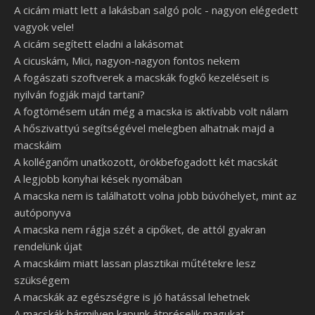
A cicám miatt lett a lakásban salgó polc - nagyon elégedett
vagyok vele!
A cicám segített eladni a lakásomat
A cicuskám, Mici, nagyon-nagyon fontos nekem
A fogászati szoftverek a macskák fogkő kezeléseit is
nyilván fogják majd tartani?
A fogtömésem után még a macska is aktívabb volt nálam
A hőszivattyú segítségével melegben alhatnak majd a
macskáim
A kolléganőm unatkozott, örökbefogadott két macskát
A legjobb konyhai kések nyomában
A macska nem is találhatott volna jobb búvóhelyet, mint az
autóponyva
A macska nem rágja szét a cipőket, de attól gyakran
rendelünk újat
A macskáim miatt lassan plasztikai műtétekre lesz
szükségem
A macskák az egészségre is jó hatással lehetnek
A macskák bármilyen kapunk átpréselik magukat