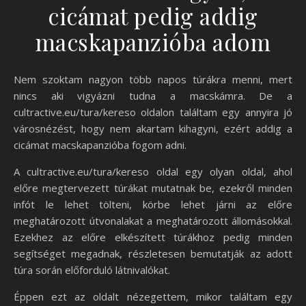
cicámat pedig addig
macskapanzióba adom
Nem szoktam nagyon több napos túrákra menni, mert
nincs aki vigyázni tudna a macskámra. De a
cultractive.eu/tura/kereso oldalon találtam egy annyira jó
városnézést, hogy nem akartam kihagyni, ezért addig a
cicámat macskapanzióba fogom adni.
A cultractive.eu/tura/kereso oldal egy olyan oldal, ahol
előre megtervezett túrákat mutatnak be, ezekről minden
infót le lehet tölteni, körbe lehet járni az előre
meghatározott útvonalakat a meghatározott állomásokkal.
Ezekhez az előre elkészített túrákhoz pedig minden
segítséget megadnak, részletesen bemutatják az adott
túra során előforduló látnivalókat.
Éppen ezt az oldalt nézegettem, mikor találtam egy