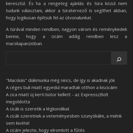
keresztül. És ha a rengeteg ajánlás és túra közül nem
tudunk választani, akkor a túratervező is segíthet abban,
hogy logikusan építsük fel az útvonalunkat.
A túrával minden rendben, nagyon várom és reménykedek
benne, hogy a cicám addig rendben lesz a
macskapanzióban.
"Macskás" diákmunka még nincs, de így is akadnak jók
A céges buli miatt egyedül maradtak otthon a kiscicáim
A cica miatt új kerti bútor kellett - az ExpresszBolt
megoldotta
A cicák is szeretik a légkondikat
A cicák szeretnek a veteményesben szunyókálni, a miénk
sem kivétel
A cicám jelezte, hogy elromlott a fűtés