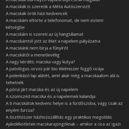
A macskák is szeretik a Méta Autószervizt!
A macskák örök házi kedvencek
A macskám eltörte a telefonomat, de nem estem
kétségbe
A macskám is szereti az új hangtálamat
A macskámtól jött az ihlet a napelem pályázatra
A macskánk nem bírja a fűnyírót
A macskától a menetlevélig
A nagy kérdés: macska vagy kutya?
A patológus-orvos pár bio élelmiszer függő cicája
A pelenkázó lap alátét, amit akár még a macskaalom alá is
tehetnék
A pórul járt macska és az új napelem
A szomszéd macska és a napelemek kalandja
A ti macskátok kedvenc helye is a fürdőszoba, vagy csak az
enyém furcsa?
A tisztítószer házhozszállítás egy praktikus megoldás
Ajándékötletek macskarajongóknak – amikor a cica az igazi