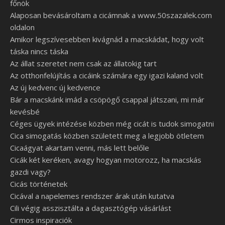
főnök
Alaposan bevásároltam a cicámnak a www.50szazalek.com
oldalon
Amikor legszívesebben kivágnád a macskádat, hogy volt
táska nincs táska
Az állat szeretet nem csak az állatokig tart
Az otthonfelújítás a cicáink számára egy igazi kaland volt
Az új kedvenc új kedvence
Bár a macskánk imád a csöpögő csappal játszani, mi már
kevésbé
Céges ügyek intézése közben még cicát is tudok simogatni
Cica simogatás közben született meg a legjobb ötletem
Cicaágyat akartam venni, más lett belőle
Cicák két keréken, avagy hogyan motorozz, ha macskás
gazdi vagy?
Cicás történetek
Cicával a napelemes rendszer árak után kutatva
Cili végig asszisztálta a dagasztógép vásárlást
Cirmos inspiraciók