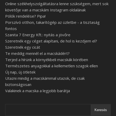
Online székhelyszolgáltatásra lenne szükségem, mert sok
követője van a macskám Instagram oldalának
Pólók rendelése? Pipa!
Porszívó otthon, takarítógép az üzletbe - a tisztaság
fontos
Szanita 7 Energy Kft.: nyitás a jövőre
Szeretnék egy céget alapítani, de hol is kezdjem el?
Szeretnék egy cicát
Te meddig mennél el a macskádért?
Terjed a hírünk a környékbeli macskák körében
Természetes anyagokkal a kellemetlen szagok ellen
Új nap, új ötletek
Utazni mindig a macskámmal utazok, de csak
biztonságosan
Valakinek a macska a legjobb barátja
Keresés