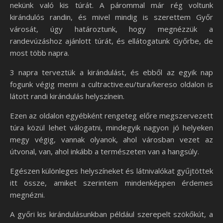
nekünk való kis túrát. A párommal már rég voltunk
kirándulós randin, és mivel mindig is szerettem Győr
városát, úgy határoztunk, hogy megnézzük a
randevúzáshoz ajánlott túrát, és ellátogatunk Győrbe, de
most több napra.
3 napra terveztük a kirándulást, és ebből az egyik nap
fogunk végig menni a cultractive.eu/tura/kereso oldalon is
látott randi kirándulás helyszínein.
Ezen az oldalon egyébként rengeteg előre megszervezett
túra közül lehet válogatni, mindegyik nagyon jó helyeken
megy végig, vannak olyanok, ahol városban vezet az
útvonal, van, ahol inkább a természeten van a hangsúly.
Egészen különleges helyszíneket és látnivalókat gyűjtöttek
itt össze, amiket szerintem mindenképpen érdemes
megnézni.
A győri kis kirándulásunkban például szerepelt szökőkút, a