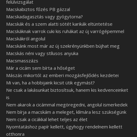
felülvizsgálat
Macskabiztos főzés PB gázzal
Macskadagasztás vagy gyógytorna?
Macskák és a szem alatti sötét karikák eltüntetése
Macskáknak varrok cuki kis ruhákat az új varrógépemmel
Macskákról angolul
Macskánk most már az új szekrényünkben bújhat meg
Macskás néni vagy stílusos anyuka
Macsmasszázs
Már a cicám sem bírta a hőséget
Mászás mikortól: az emberi mozgásfejlődés kezdetei
Mi van, ha a hobbijaink kicsit ütik egymást?
Ne csak a lakásunkat biztosítsuk, hanem kis kedvenceinket
is
Nem akarok a cicámmal megöregedni, angolul ismerkedek
Nem bírja a macskám a meleget, klímára lesz szükségünk
Nem csak a cicákkal lehet teljes az élet
Nyomtatáshoz papír kellett, úgyhogy rendelnem kellett
otthonra