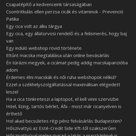
Csapatépítő a kedvenceink társaságában
Csontritkulás ellen perzsa cicák és vitaminok - Prevenció
Patika
Egy cica volt az alku tárgya
Egy cica, egy állatorvosi rendelő és a felismerés, hogy baj
van
Egy induló webshop rövid története
Eltűnt macska megtalálása után online bevásárlás
Én túrázni megyek, a cicámat pedig addig macskapanzióba
adom
Érdemes élni macskák és női ruha webshopok nélkül?
Ezzel a székhelyszolgáltatással maximálisan elégedett
leszel
Ha a cica tönkreteszi a laptopot, el kell vinni szervizbe
Hitel, lízing, tartós bérlet, Áfa - most már cicanyelven is
érthető
Hol akad becsületes régi pénz felvásárlás Budapesten?
Hőszivattyú az Esté-Credit Side Kft-től szakszerűen
Hőszivattyúval meleg marad a lakás a macskánknak is