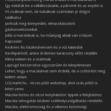
Így indultak be a vállalkozásaink, a páromé és az enyém is
Itt cicáknak nem, de babáknak számtalan jó dolgot
találhatsz
Javítsuk meg könnyedén, elmacskásodott
gázkonvektorunkat
Jobb a macskának is, ha műanyag ablak van a házon
Kapcsolat
Kedvenc kis házikedvencem és a vízi kalandok
Kerékpárbolt, amire érdemes karácsony előtt rátalálni
Klíma nekem és a cicámnak
Laprugó beszerzése egyszerűen és kényelmesen
Lehet, hogy a macskámat nem érdekli, de a csőtörést meg
kellett oldani
LOLmarkt.hu - Vicces póló webshop, ahol cicás pólót is
lehet venni
Macska biztos és olcsó konyhabútor tippek a felújításhoz
Macska simogatás közben székhelyszolgáltatás rendelés
Macska, elektromosság és a villamos biztonsági