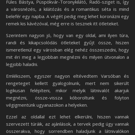
Füles Bástya, Püspökvár-Toronykilátó, Radó-sziget is, így
a városnézés, a kilátózás és a romantikus séta is mind
belefér egy napba. A végét pedig meg lehet koronázni egy
remek kis kávézóval, még erre is tesznek itt ötleteket.
Szerintem nagyon jó, hogy van egy oldal, ami ilyen túra,
randi és kikapcsolódás ötleteket gyűjt össze, hiszen
ismeretlenül egy városban elég nehéz összeszedni, hogy
mit éri meg a legjobban megnézni és milyen útvonalon a
legjobb haladni.
Emlékszem, egyszer nagyon eltévedtem Varsóban és
rengeteget kellett gyalogolnunk, mert nem sikerült
logikusan felépíteni, mikor melyik látnivalót akarjuk
megnézni, össze-vissza kóboroltunk és folyton
végigmentünk ugyanazokon a helyeken.
Ezzel az oldallal ezt lehet elkerülni, hiszen vannak
szervezett túráik, az ajánlások, a tervek pedig úgy vannak
összerakva, hogy sorrendben haladjunk a látnivalókon