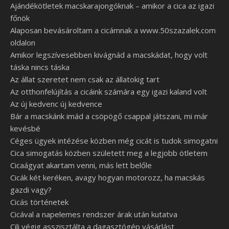
Ajándékötletek macskarajongóknak – amikor a cica az igazi
főnök
Alaposan bevásároltam a cicámnak a www.50szazalek.com
oldalon
Amikor legszívesebben kivágnád a macskádat, hogy volt
táska nincs táska
Az állat szeretet nem csak az állatokig tart
Az otthonfelújítás a cicáink számára egy igazi kaland volt
Az új kedvenc új kedvence
Bár a macskánk imád a csöpögő csappal játszani, mi már
kevésbé
Céges ügyek intézése közben még cicát is tudok simogatni
Cica simogatás közben született meg a legjobb ötletem
Cicaágyat akartam venni, más lett belőle
Cicák két keréken, avagy hogyan motorozz, ha macskás
gazdi vagy?
Cicás történetek
Cicával a napelemes rendszer árak után kutatva
Cili végig asszisztálta a dagasztógép vásárlást