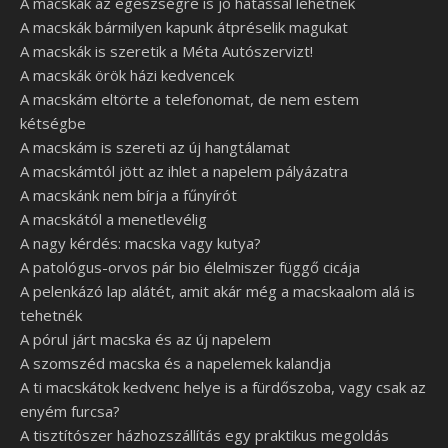
A macskák az egészségre is jó hatással lehetnek
A macskák bármilyen kapunk átpréselik magukat
A macskák is szeretik a Méta Autószervizt!
A macskák örök házi kedvencek
A macskám eltörte a telefonomat, de nem estem
kétségbe
A macskám is szereti az új hangtálamat
A macskámtól jött az ihlet a napelem pályázatra
A macskánk nem bírja a fűnyírót
A macskától a menetlevélig
A nagy kérdés: macska vagy kutya?
A patológus-orvos pár bio élelmiszer függő cicája
A pelenkázó lap alátét, amit akár még a macskaalom alá is
tehetnék
A pórul járt macska és az új napelem
A szomszéd macska és a napelemek kalandja
A ti macskátok kedvenc helye is a fürdőszoba, vagy csak az
enyém furcsa?
A tisztítószer házhozszállítás egy praktikus megoldás