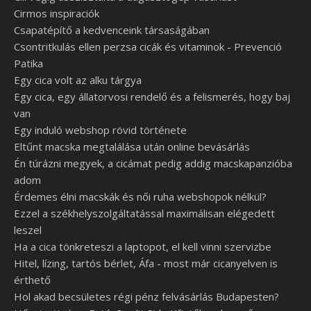
Cirmos inspiraciók
Csapatépítő a kedvenceink társaságában
Csontritkulás ellen perzsa cicák és vitaminok - Prevenció
Patika
Egy cica volt az alku tárgya
Egy cica, egy állatorvosi rendelő és a felismerés, hogy baj
van
Egy induló webshop rövid története
Eltűnt macska megtalálása után online bevásárlás
Én túrázni megyek, a cicámat pedig addig macskapanzióba
adom
Érdemes élni macskák és női ruha webshopok nélkül?
Ezzel a székhelyszolgáltatással maximálisan elégedett
leszel
Ha a cica tönkreteszi a laptopot, el kell vinni szervizbe
Hitel, lízing, tartós bérlet, Áfa - most már cicanyelven is
érthető
Hol akad becsületes régi pénz felvásárlás Budapesten?