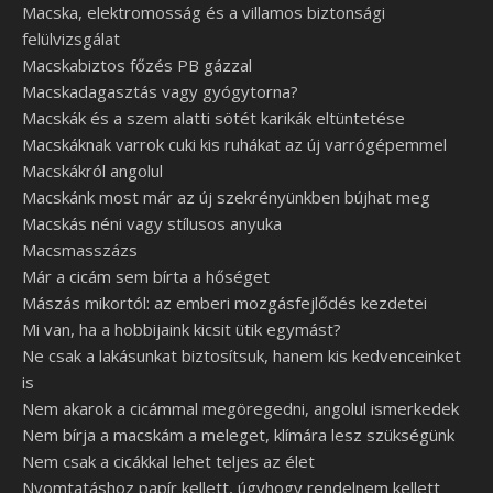
Macska, elektromosság és a villamos biztonsági
felülvizsgálat
Macskabiztos főzés PB gázzal
Macskadagasztás vagy gyógytorna?
Macskák és a szem alatti sötét karikák eltüntetése
Macskáknak varrok cuki kis ruhákat az új varrógépemmel
Macskákról angolul
Macskánk most már az új szekrényünkben bújhat meg
Macskás néni vagy stílusos anyuka
Macsmasszázs
Már a cicám sem bírta a hőséget
Mászás mikortól: az emberi mozgásfejlődés kezdetei
Mi van, ha a hobbijaink kicsit ütik egymást?
Ne csak a lakásunkat biztosítsuk, hanem kis kedvenceinket
is
Nem akarok a cicámmal megöregedni, angolul ismerkedek
Nem bírja a macskám a meleget, klímára lesz szükségünk
Nem csak a cicákkal lehet teljes az élet
Nyomtatáshoz papír kellett, úgyhogy rendelnem kellett