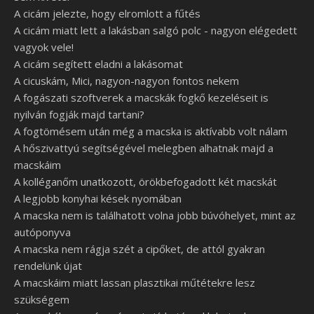
A cicám jelezte, hogy elromlott a fűtés
A cicám miatt lett a lakásban salgó polc - nagyon elégedett
vagyok vele!
A cicám segített eladni a lakásomat
A cicuskám, Mici, nagyon-nagyon fontos nekem
A fogászati szoftverek a macskák fogkő kezeléseit is
nyilván fogják majd tartani?
A fogtömésem után még a macska is aktívabb volt nálam
A hőszivattyú segítségével melegben alhatnak majd a
macskáim
A kolléganőm unatkozott, örökbefogadott két macskát
A legjobb konyhai kések nyomában
A macska nem is találhatott volna jobb búvóhelyet, mint az
autóponyva
A macska nem rágja szét a cipőket, de attól gyakran
rendelünk újat
A macskáim miatt lassan plasztikai műtétekre lesz
szükségem