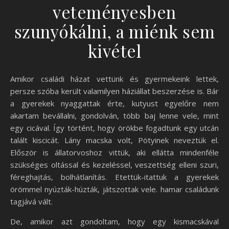
veteményesben
szunyókálni, a miénk sem
kivétel
Amikor családi házat vettünk és gyermekeink lettek,
persze szóba került valamilyen háziállat beszerzése is. Bár
a gyerekek nyaggattak érte, kutyust egyelőre nem
akartam bevállalni, gondolván, több baj lenne vele, mint
egy cicával. Így történt, hogy örökbe fogadtunk egy utcán
talált kiscicát. Lány macska volt, Pötyinek neveztük el.
Először is állatorvoshoz vittük, aki ellátta mindenféle
szükséges oltással és kezeléssel, veszettség elleni szuri,
féreghajtás, bolhátlanítás. Etettük-itattuk a gyerekek
örömmel nyúzták-húzták, játszottak vele. hamar családunk
tagjává vált.
De, amikor azt gondoltam, hogy egy kismacskával