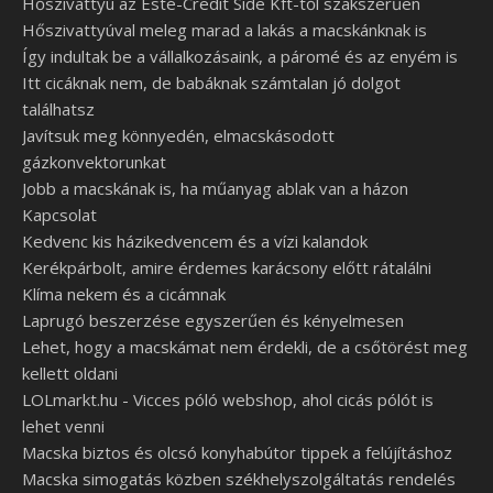
Hőszivattyú az Esté-Credit Side Kft-től szakszerűen
Hőszivattyúval meleg marad a lakás a macskánknak is
Így indultak be a vállalkozásaink, a páromé és az enyém is
Itt cicáknak nem, de babáknak számtalan jó dolgot
találhatsz
Javítsuk meg könnyedén, elmacskásodott
gázkonvektorunkat
Jobb a macskának is, ha műanyag ablak van a házon
Kapcsolat
Kedvenc kis házikedvencem és a vízi kalandok
Kerékpárbolt, amire érdemes karácsony előtt rátalálni
Klíma nekem és a cicámnak
Laprugó beszerzése egyszerűen és kényelmesen
Lehet, hogy a macskámat nem érdekli, de a csőtörést meg
kellett oldani
LOLmarkt.hu - Vicces póló webshop, ahol cicás pólót is
lehet venni
Macska biztos és olcsó konyhabútor tippek a felújításhoz
Macska simogatás közben székhelyszolgáltatás rendelés