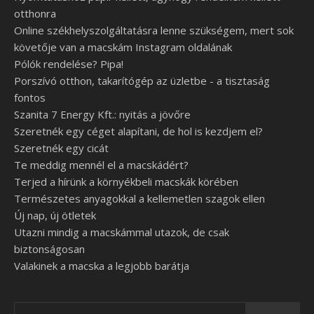
otthonra
Online székhelyszolgáltatásra lenne szükségem, mert sok
követője van a macskám Instagram oldalának
Pólók rendelése? Pipa!
Porszívó otthon, takarítógép az üzletbe - a tisztaság
fontos
Szanita 7 Energy Kft.: nyitás a jövőre
Szeretnék egy céget alapítani, de hol is kezdjem el?
Szeretnék egy cicát
Te meddig mennél el a macskádért?
Terjed a hírünk a környékbeli macskák körében
Természetes anyagokkal a kellemetlen szagok ellen
Új nap, új ötletek
Utazni mindig a macskámmal utazok, de csak
biztonságosan
Valakinek a macska a legjobb barátja