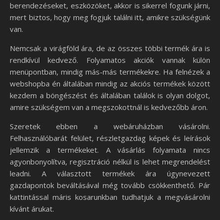
berendezéseket, eszközöket, akkor is sikerrel fogunk járni,
mert biztos, hogy meg fogjuk találni itt, amikre szükségünk
van.
Nemcsak a virágföld ára, de az összes többi termék ára is
rendkívül kedvező. Folyamatos akciók vannak külön
menüpontban, mindig más-más termékekre. Ha felnézek a
webshopba én általában mindig az akciós termékek között
kezdem a böngészést és általában találok is olyan dolgot,
amire szükségem van a megszokottnál is kedvezőbb áron.
Szeretek ebben a webáruházban vásárolni.
Felhasználóbarát felület, részletgazdag képek és leírások
jellemzik a termékeket. A vásárlás folyamata nincs
agyonbonyolítva, regisztráció nélkül is lehet megrendelést
leadni. A választott termékek ára úgynevezett
gazdapontok beváltásával még tovább csökkenthető. Pár
kattintással máris kosarunkban tudhatjuk a megvásárolni
kívánt árukat.