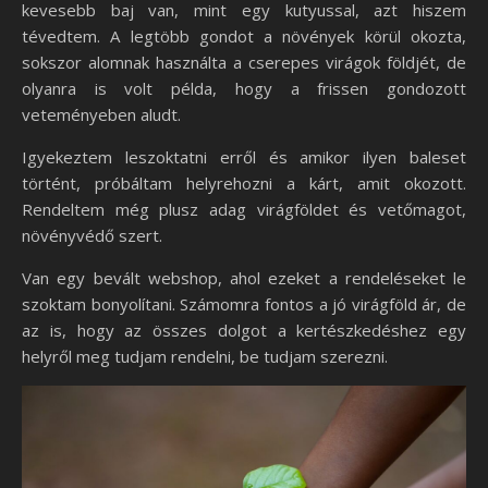
kevesebb baj van, mint egy kutyussal, azt hiszem
tévedtem. A legtöbb gondot a növények körül okozta,
sokszor alomnak használta a cserepes virágok földjét, de
olyanra is volt példa, hogy a frissen gondozott
veteményeben aludt.
Igyekeztem leszoktatni erről és amikor ilyen baleset
történt, próbáltam helyrehozni a kárt, amit okozott.
Rendeltem még plusz adag virágföldet és vetőmagot,
növényvédő szert.
Van egy bevált webshop, ahol ezeket a rendeléseket le
szoktam bonyolítani. Számomra fontos a jó virágföld ár, de
az is, hogy az összes dolgot a kertészkedéshez egy
helyről meg tudjam rendelni, be tudjam szerezni.