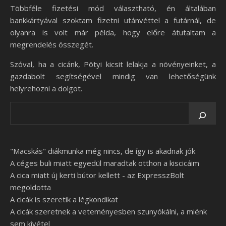
Többféle fizetési mód választható, én általában
bankkártyával szoktam fizetni utánvéttel a futárnál, de
olyanra is volt már példa, hogy előre átutaltam a
megrendelés összegét.
Szóval, ha a cicánk, Pötyi kicsit lelakja a növényeinket, a
gazdabolt segítségével mindig van lehetőségünk
helyrehozni a dolgot.
"Macskás" diákmunka még nincs, de így is akadnak jók
A céges buli miatt egyedül maradtak otthon a kiscicáim
A cica miatt új kerti bútor kellett - az ExpresszBolt
megoldotta
A cicák is szeretik a légkondikat
A cicák szeretnek a veteményesben szunyókálni, a miénk
sem kivétel