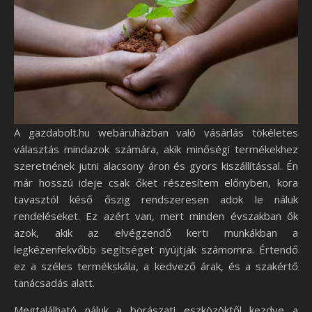
A gazdabolt.hu webáruházban való vásárlás tökéletes
választás mindazok számára, akik minőségi termékekhez
szeretnének jutni alacsony áron és gyors kiszállítással. Én
már hosszú ideje csak őket részesítem előnyben, kora
tavasztól késő őszig rendszeresen adok le náluk
rendeléseket. Ez azért van, mert minden évszakban ők
azok, akik az elvégzendő kerti munkákban a
legkézenfekvőbb segítséget nyújtják számomra. Értendő
ez a széles termékskála, a kedvező árak, és a szakértő
tanácsadás alatt.
Megtalálható náluk a borászati eszközöktől kezdve a