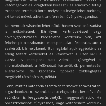
vetőmagokon és virágföldön keresztül az árnyékoló fóliáig
mindazon termékek köre, melyre szüksége lehet bárkinek,
aki kertet művel, udvart tart fenn és növényeket gondoz.
De nemcsak vásárolni lehet náluk, hanem szaktanácsadást
is működtetnek. Bármilyen kertműveléssel vagy
növénygondozással kapcsolatos kérdésünk van, azt
feltehetjük a szaktanács menüpont alatt felsorakoztatott
szakértők bármelyikének. Itt megtalálhatjuk egyébként az
eddig feltett kérdéseket és válaszokat is. Ezen kívül a
Gazda TV menüpont alatt videók segítségével is
informálódhatunk a különböző kártevőkről, permetezési
eljárásokról, de kaphatunk tippeket zöldségfajtás
megfelelő tárolásáról is, például.
Több, mint tíz kategória számtalan terméket sorakoztat fel
a gazdabolt.hu-n. Az áruk közötti eligazodást keresővel és
szűrőkkel is leegyszerűsíthetjük, meggyorsíthatjuk. Ha
borászkodáshoz, fűnyíráshoz, vagy keltetéshez keresünk