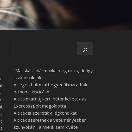
a
"Macskás" diákmunka még nincs, de így
is akadnak jók
em
A céges buli miatt egyedül maradtak
i.
otthon a kiscicáim
 a
A cica miatt új kerti bútor kellett - az
em
ExpresszBolt megoldotta
nt
A cicák is szeretik a légkondikat
 a
A cicák szeretnek a veteményesben
 a
szunyókálni, a miénk sem kivétel
 a