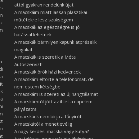
sa
attól gyakran rendelünk újat
és
A macskáim miatt lassan plasztikai
an
műtétekre lesz szükségem
sz
A macskák az egészségre is jó
om
hatással lehetnek
A macskák bármilyen kapunk átpréselik
magukat
A macskák is szeretik a Méta
m.
Autószervizt!
di
A macskák örök házi kedvencek
na
A macskám eltörte a telefonomat, de
t
nem estem kétségbe
ok
A macskám is szereti az új hangtálamat
 a
A macskámtól jött az ihlet a napelem
ni
pályázatra
em
A macskánk nem bírja a fűnyírót
st
A macskától a menetlevélig
n
A nagy kérdés: macska vagy kutya?
át
A patológus-orvos pár bio élelmiszer