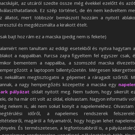
acskáját, az utcáról szedte össze még évekkel ezelőtt és azó
lválaszthatatlanok. Ez szép történet, de én nem kedveltem m
z állatot, mert többször bemászott hozzám a nyitott ablak
eresztül és megdézsmálta a kirakott ételt.
sak bajt hoz rám ez a macska (pedig nem is fekete)
alamiért nem tanultam az eddigi esetekből és nyitva hagytam 
blakot a nappaliban. Furcsa zajra figyeltem fel egyszer csak, 
mikor bementem a nappaliba, a szomszéd macska élvezett
empergőzött a laptopom billentyűzetén. Mérgesen kikergett
s nekiálltam megtisztogatni a gépemet a ráragadt szőrtől. M
annak, a nagy hempergőzés közepette a macska egy
napele
ark pályázat
oldalt nyitott meg. Nem tudom, hogy sikerült e
eki, de ha már ott volt az oldal, elolvastam. Nagyon informatív vol
ég nekem is, aki nem sokat konyít a napelemekhez. Olvastam
egtérülési időről, a napelemes rendszerek felszerelé
eltételeiről, magáról a folyamatról, hogy hogyan lehet napelem
gényelni. És természetesen, a legfontosabbról is, a pályázatokró