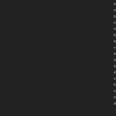
e
b
m
b
l
v
e
t
t
é
v
h
n
n
á