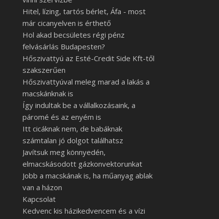
Hitel, lízing, tartós bérlet, Áfa - most
már cicanyelven is érthető
Hol akad becsületes régi pénz
felvásárlás Budapesten?
Hőszivattyú az Esté-Credit Side Kft-től
szakszerűen
Hőszivattyúval meleg marad a lakás a
macskánknak is
Így indultak be a vállalkozásaink, a
páromé és az enyém is
Itt cicáknak nem, de babáknak
számtalan jó dolgot találhatsz
Javítsuk meg könnyedén,
elmacskásodott gázkonvektorunkat
Jobb a macskának is, ha műanyag ablak
van a házon
Kapcsolat
Kedvenc kis házikedvencem és a vízi