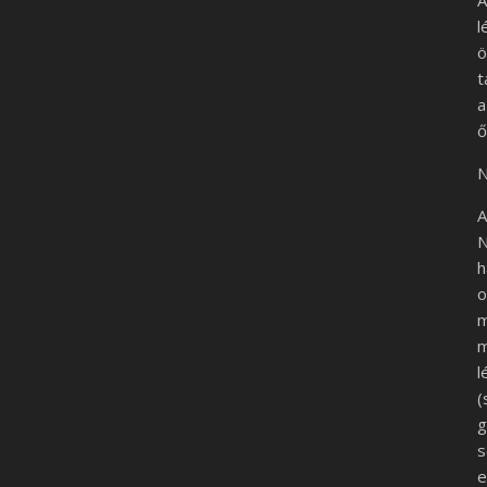
A
l
ö
t
a
ő
N
A
N
h
m
m
l
(
g
e