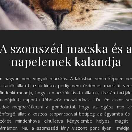
A szomszéd macska és 
napelemek kalandja
n nagyon nem vagyok macskás. A lakásban semmiképpen n
artanék állatot, csak kintre pedig nem érdemes macskát venn
indenki mondja, hogy a macskák tiszta állatok, tisztán tartják
undájukat, naponta többször mosakodnak… De én akkor s
udok megbarátkozni a gondolattal, hogy az egész nap ki
énfergő állat a koszos tappancsaival betipeg az ágyamba és
zőrét mindenhova elhullatva kényelembe helyezi magát
árnámon. Na, a szomszéd lány viszont pont ilyen. Imádja