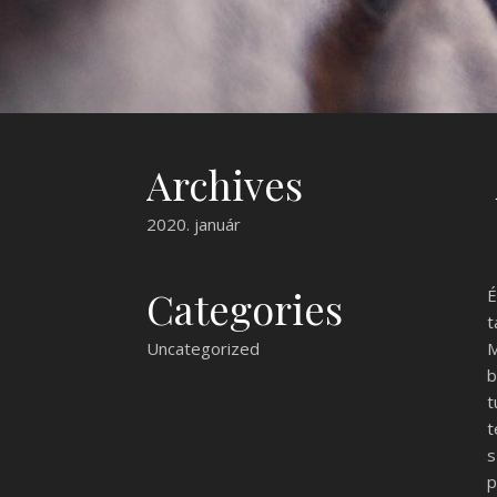
Archives
2020. január
Categories
É
t
Uncategorized
M
b
t
t
s
p