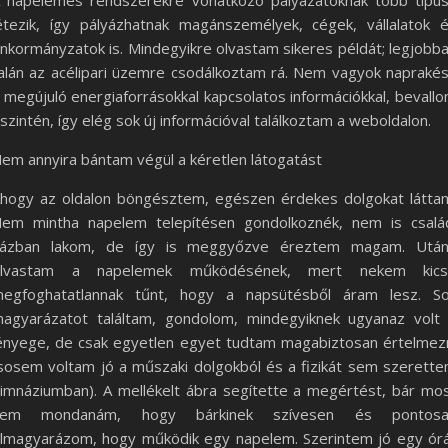
 napelemes rendszerekre vonatkozó pályázatoknak több típu
étezik, így pályázhatnak magánszemélyek, cégek, vállalatok 
nkormányzatok is. Mindegyikre olvastam sikeres példát; legjobb
alán az acélipari üzemre csodálkoztam rá. Nem vagyok napraké
 megújuló energiaforrásokkal kapcsolatos információkkal, bevall
szintén, így elég sok új információval találkoztam a weboldalon.
em annyira bántam végül a kéretlen látogatást
hogy az oldalon böngésztem, egészen érdekes dolgokat látta
em mintha napelem telepítésen gondolkoznék, nem is csalá
ázban lakom, de így is meggyőzve éreztem magam. Utá
olvastam a napelemek működésének, mert nekem kicsi
egfoghatatlannak tűnt, hogy a napsütésből áram lesz. S
agyarázatot találtam, gondolom, mindegyiknek ugyanaz volt
ényege, de csak egyetlen egyet tudtam magabiztosan értelmez
sosem voltam jó a műszaki dolgokból és a fizikát sem szerett
imnáziumban). A mellékelt ábra segítette a megértést, bár mo
sem mondanám, hogy bárkinek szívesen és pontosa
lmagyarázom, hogy működik egy napelem. Szerintem jó egy ór