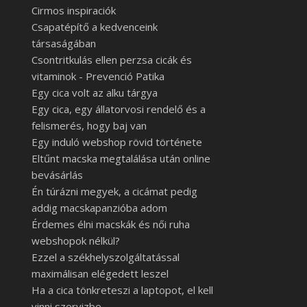
Cirmos inspiraciók
Csapatépítő a kedvenceink
társaságában
Csontritkulás ellen perzsa cicák és
vitaminok - Prevenció Patika
Egy cica volt az alku tárgya
Egy cica, egy állatorvosi rendelő és a
felismerés, hogy baj van
Egy induló webshop rövid története
Eltűnt macska megtalálása után online
bevásárlás
Én túrázni megyek, a cicámat pedig
addig macskapanzióba adom
Érdemes élni macskák és női ruha
webshopok nélkül?
Ezzel a székhelyszolgáltatással
maximálisan elégedett leszel
Ha a cica tönkreteszi a laptopot, el kell
vinni szervizbe