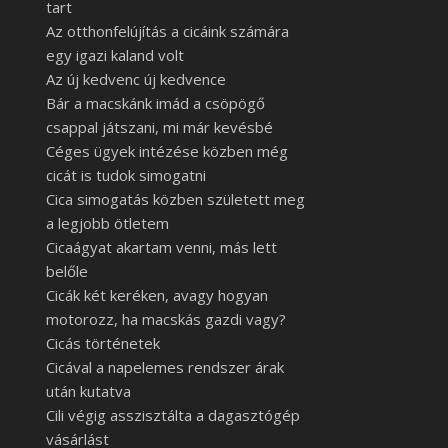
tart
Az otthonfelújítás a cicáink számára
egy igazi kaland volt
Az új kedvenc új kedvence
Bár a macskánk imád a csöpögő
csappal játszani, mi már kevésbé
Céges ügyek intézése közben még
cicát is tudok simogatni
Cica simogatás közben született meg
a legjobb ötletem
Cicaágyat akartam venni, más lett
belőle
Cicák két keréken, avagy hogyan
motorozz, ha macskás gazdi vagy?
Cicás történetek
Cicával a napelemes rendszer árak
után kutatva
Cili végig asszisztálta a dagasztógép
vásárlást