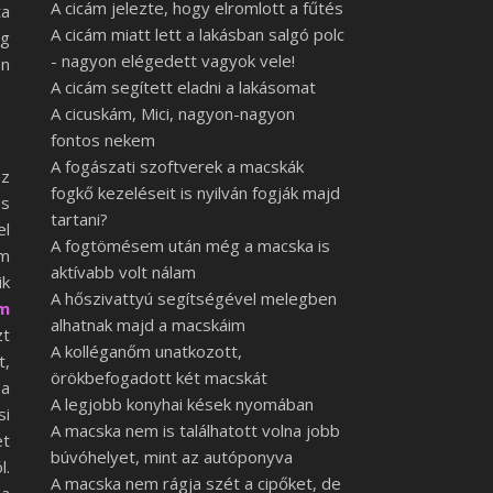
A cicám jelezte, hogy elromlott a fűtés
ta
A cicám miatt lett a lakásban salgó polc
eg
- nagyon elégedett vagyok vele!
on
A cicám segített eladni a lakásomat
A cicuskám, Mici, nagyon-nagyon
fontos nekem
A fogászati szoftverek a macskák
az
fogkő kezeléseit is nyilván fogják majd
és
tartani?
el
A fogtömésem után még a macska is
em
aktívabb volt nálam
ik
A hőszivattyú segítségével melegben
m
alhatnak majd a macskáim
zt
A kolléganőm unatkozott,
t,
örökbefogadott két macskát
 a
A legjobb konyhai kések nyomában
si
A macska nem is találhatott volna jobb
et
búvóhelyet, mint az autóponyva
l.
A macska nem rágja szét a cipőket, de