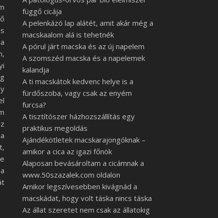
em
függő cicája
ő
A pelenkázó lap alátét, amit akár még a
is
macskaalom alá is tehetnék
a
A pórul járt macska és az új napelem
m,
A szomszéd macska és a napelemek
yi
kalandja
ég
A ti macskátok kedvenc helye is a
gy
fürdőszoba, vagy csak az enyém
el
furcsa?
em
A tisztítószer házhozszállítás egy
az
praktikus megoldás
 a
Ajándékötletek macskarajongóknak –
t,
amikor a cica az igazi főnök
ve
Alaposan bevásároltam a cicámnak a
 a
www.50szazalek.com oldalon
át
Amikor legszívesebben kivágnád a
macskádat, hogy volt táska nincs táska
Az állat szeretet nem csak az állatokig