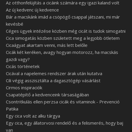
Az otthonfelújítás a cicáink számára egy igazi kaland volt
Az új kedvenc új kedvence
Bár a macskánk imád a csöpögő csappal játszani, mi már
kevésbé
Céges ügyek intézése közben még cicát is tudok simogatni
Cica simogatás közben született meg a legjobb ötletem
Cicaágyat akartam venni, más lett belőle
Cicák két keréken, avagy hogyan motorozz, ha macskás
gazdi vagy?
Cicás történetek
Cicával a napelemes rendszer árak után kutatva
Cili végig asszisztálta a dagasztógép vásárlást
Cirmos inspiraciók
Csapatépítő a kedvenceink társaságában
Csontritkulás ellen perzsa cicák és vitaminok - Prevenció
Patika
Egy cica volt az alku tárgya
Egy cica, egy állatorvosi rendelő és a felismerés, hogy baj
van