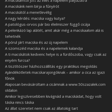
A macskámtól jött az ihlet a napelem pályázatra
A macskánk nem bírja a fűnyírót
A macskától a menetlevélig
A nagy kérdés: macska vagy kutya?
A patológus-orvos pár bio élelmiszer függő cicája
A pelenkázó lap alátét, amit akár még a macskaalom alá is
tehetnék
A pórul járt macska és az új napelem
A szomszéd macska és a napelemek kalandja
A ti macskátok kedvenc helye is a fürdőszoba, vagy csak az
enyém furcsa?
A tisztítószer házhozszállítás egy praktikus megoldás
Ajándékötletek macskarajongóknak – amikor a cica az igazi
főnök
Alaposan bevásároltam a cicámnak a www.50szazalek.com
oldalon
Amikor legszívesebben kivágnád a macskádat, hogy volt
táska nincs táska
Az állat szeretet nem csak az állatokig tart