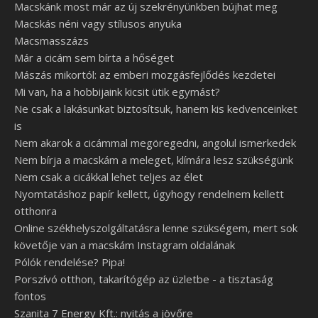
Macskánk most már az új szekrényünkben bújhat meg
Macskás néni vagy stílusos anyuka
Macsmasszázs
Már a cicám sem bírta a hőséget
Mászás mikortól: az emberi mozgásfejlődés kezdetei
Mi van, ha a hobbijaink kicsit ütik egymást?
Ne csak a lakásunkat biztosítsuk, hanem kis kedvenceinket
is
Nem akarok a cicámmal megöregedni, angolul ismerkedek
Nem bírja a macskám a meleget, klímára lesz szükségünk
Nem csak a cicákkal lehet teljes az élet
Nyomtatáshoz papír kellett, úgyhogy rendelnem kellett
otthonra
Online székhelyszolgáltatásra lenne szükségem, mert sok
követője van a macskám Instagram oldalának
Pólók rendelése? Pipa!
Porszívó otthon, takarítógép az üzletbe - a tisztaság
fontos
Szanita 7 Energy Kft.: nyitás a jövőre