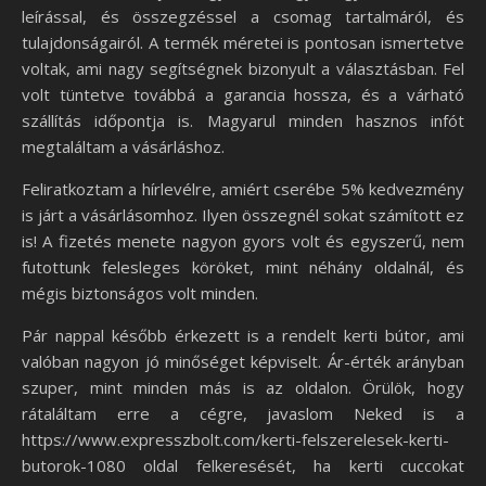
leírással, és összegzéssel a csomag tartalmáról, és
tulajdonságairól. A termék méretei is pontosan ismertetve
voltak, ami nagy segítségnek bizonyult a választásban. Fel
volt tüntetve továbbá a garancia hossza, és a várható
szállítás időpontja is. Magyarul minden hasznos infót
megtaláltam a vásárláshoz.
Feliratkoztam a hírlevélre, amiért cserébe 5% kedvezmény
is járt a vásárlásomhoz. Ilyen összegnél sokat számított ez
is! A fizetés menete nagyon gyors volt és egyszerű, nem
futottunk felesleges köröket, mint néhány oldalnál, és
mégis biztonságos volt minden.
Pár nappal később érkezett is a rendelt kerti bútor, ami
valóban nagyon jó minőséget képviselt. Ár-érték arányban
szuper, mint minden más is az oldalon. Örülök, hogy
rátaláltam erre a cégre, javaslom Neked is a
https://www.expresszbolt.com/kerti-felszerelesek-kerti-
butorok-1080 oldal felkeresését, ha kerti cuccokat