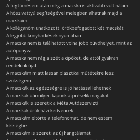
A fogtömésem után még a macska is aktívabb volt nálam
A hőszivattyú segítségével melegben alhatnak majd a
macskáim
A kolléganőm unatkozott, örökbefogadott két macskát
A legjobb konyhai kések nyomában
A macska nem is találhatott volna jobb búvóhelyet, mint az
autóponyva
A macska nem rágja szét a cipőket, de attól gyakran
rendelünk újat
A macskáim miatt lassan plasztikai műtétekre lesz
szükségem
A macskák az egészségre is jó hatással lehetnek
A macskák bármilyen kapunk átpréselik magukat
A macskák is szeretik a Méta Autószervizt!
A macskák örök házi kedvencek
A macskám eltörte a telefonomat, de nem estem
kétségbe
A macskám is szereti az új hangtálamat