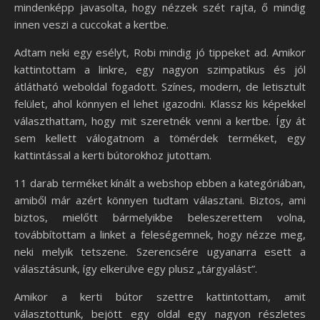
mindenképp javasolta, hogy nézzek szét rajta, ő mindig
innen veszi a cuccokat a kertbe.
Adtam neki egy esélyt, Robi mindig jó tippeket ad. Amikor
kattintottam a linkre, egy nagyon szimpatikus és jól
átlátható weboldal fogadott. Színes, modern, de letisztult
felület, ahol könnyen el lehet igazodni. Klassz kis képekkel
választhattam, hogy mit szeretnék venni a kertbe. Így át
sem kellett válogatnom a tömérdek terméket, egy
kattintással a kerti bútorokhoz jutottam.
11 darab terméket kínált a webshop ebben a kategóriában,
amiből már azért könnyen tudtam választani. Biztos, ami
biztos, mielőtt bármelyikbe beleszerettem volna,
továbbítottam a linket a feleségemnek, hogy nézze meg,
neki melyik tetszene. Szerencsére ugyanarra esett a
választásunk, így elkerülve egy plusz „tárgyalást”.
Amikor a kerti bútor szettre kattintottam, amit
választottunk, bejött egy oldal egy nagyon részletes