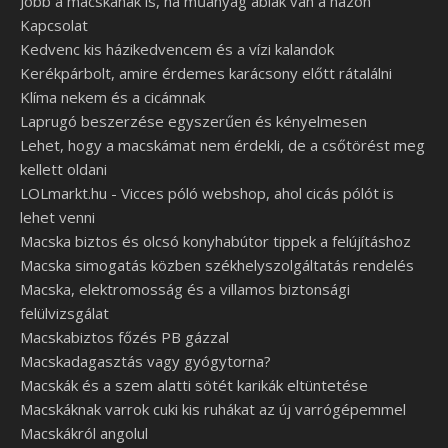
Jobb a macskának is, ha műanyag ablak van a házon
Kapcsolat
Kedvenc kis házikedvencem és a vízi kalandok
Kerékpárbolt, amire érdemes karácsony előtt rátalálni
Klíma nekem és a cicámnak
Laprugó beszerzése egyszerűen és kényelmesen
Lehet, hogy a macskámat nem érdekli, de a csőtörést meg
kellett oldani
LOLmarkt.hu - Vicces póló webshop, ahol cicás pólót is
lehet venni
Macska biztos és olcsó konyhabútor tippek a felújításhoz
Macska simogatás közben székhelyszolgáltatás rendelés
Macska, elektromosság és a villamos biztonsági
felülvizsgálat
Macskabiztos főzés PB gázzal
Macskadagasztás vagy gyógytorna?
Macskák és a szem alatti sötét karikák eltüntetése
Macskáknak varrok cuki kis ruhákat az új varrógépemmel
Macskákról angolul