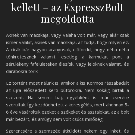
kellett – az ExpresszBolt
megoldotta
Akinek van macskája, vagy valaha volt már, vagy akár csak
ismer valakit, akinek van macskája, az tudja, hogy milyen ez.
A cicák bár nagyon aranyosak, előfordul, hogy néha néha
tönkretesznek valamit, esetleg a karmukat pont a
sérülékeny fafelületeken élesítik, vagy lelöknek valamit, és
darabokra törik.
Ez történt most nálunk is, amikor a kis Kormos rászabadult
az újra előszedett kerti bútorokra. Nem sokáig bírták a
szezont. Na semmi baj, egyébként is már cserére
szorultak. Így kezdődhetett a keresgélés, mert ahonnan 5-
6 éve vásároltuk ezeket a székeket és asztalokat, az a bolt
már bezárt, és amúgy sem volt csúcs minőség.
Szerencsére a szomszéd átküldött nekem egy linket, és