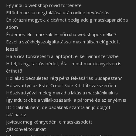
Egy induló webshop rövid története
Eltűnt macska megtalálása után online bevásárlás
Én túrázni megyek, a cicámat pedig addig macskapanzióba
adom
Érdemes élni macskák és női ruha webshopok nélkül?
Ezzel a székhelyszolgáltatással maximálisan elégedett
leszel
Ha a cica tönkreteszi a laptopot, el kell vinni szervizbe
Hitel, lízing, tartós bérlet, Áfa - most már cicanyelven is
érthető
Hol akad becsületes régi pénz felvásárlás Budapesten?
Hőszivattyú az Esté-Credit Side Kft-től szakszerűen
Hőszivattyúval meleg marad a lakás a macskánknak is
Így indultak be a vállalkozásaink, a páromé és az enyém is
Itt cicáknak nem, de babáknak számtalan jó dolgot
találhatsz
Javítsuk meg könnyedén, elmacskásodott
gázkonvektorunkat