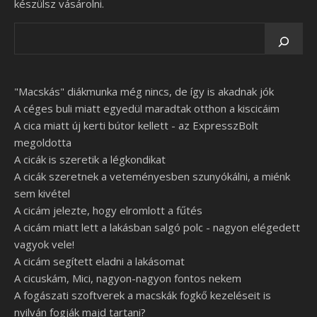
készülsz vásárolni.
"Macskás" diákmunka még nincs, de így is akadnak jók
A céges buli miatt egyedül maradtak otthon a kiscicáim
A cica miatt új kerti bútor kellett - az ExpresszBolt
megoldotta
A cicák is szeretik a légkondikat
A cicák szeretnek a veteményesben szunyókálni, a miénk
sem kivétel
A cicám jelezte, hogy elromlott a fűtés
A cicám miatt lett a lakásban salgó polc - nagyon elégedett
vagyok vele!
A cicám segített eladni a lakásomat
A cicuskám, Mici, nagyon-nagyon fontos nekem
A fogászati szoftverek a macskák fogkő kezeléseit is
nyilván fogják majd tartani?